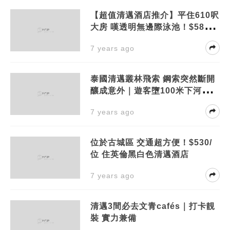
【超值清邁酒店推介】平住610呎
大房 嘆透明無邊際泳池！$589/
位 住清邁五星級酒店
7 years ago
泰國清邁叢林飛索 鋼索突然斷開
釀成意外｜遊客墮100米下河谷死
亡
7 years ago
位於古城區 交通超方便！$530/
位 住英倫黑白色清邁酒店
7 years ago
清邁3間必去文青cafés｜打卡靚
裝 實力兼備