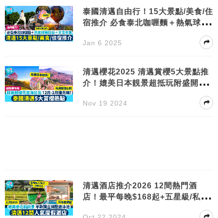
泰國清邁自由行！15大景點/美食/住
宿推介 必食泰北咖喱麵＋熱氣球睇
日出
Jan 6 2025
清邁櫻花2025 清邁賞櫻5大景點推
介！媲美日本靚景超抵玩附盛開日
期
Nov 19 2024
清邁酒店推介2026 12間熱門酒
店！最平每晚$168起+五星級/私人
泳池/親子遊
Oct 22 2024