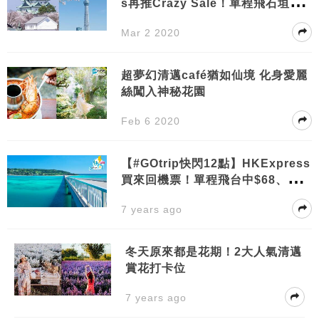
s再推Crazy Sale！單程飛石垣島
$68、其他航點$88起！
Mar 2 2020
超夢幻清邁café猶如仙境 化身愛麗
絲闖入神秘花園
Feb 6 2020
【#GOtrip快閃12點】HKExpress
買來回機票！單程飛台中$68、東南
亞$88、日本$148、韓國$158起！
7 years ago
冬天原來都是花期！2大人氣清邁
賞花打卡位
7 years ago