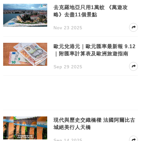
去克羅地亞只用1萬蚊 《萬遊攻
略》去盡11個景點
Nov 23 2025
歐元兌港元｜歐元匯率最新報 9.12
｜附匯率計算表及歐洲旅遊指南
Sep 29 2025
現代與歷史交織橋樑 法國阿爾比古
城絕美行人天橋
Sep 14 2025