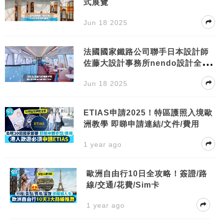
式展覽
Jun 18 2025
法國國家鐵路公司聯手日本設計師
佐藤大設計事務所nendo設計全新
第五代列車TGV inOui以「流動之
Jun 18 2025
河」為主題車廂線條座椅燈等均以
圓潤曲線設計像河流流過一樣新列
車將於2026年投入服務
ETIAS申請2025！特區護照入境歐
洲教學 即睇申請連結/文件/費用
1 year ago
歐洲自由行10日全攻略！簽證/路
線/交通/花費/Sim卡
1 year ago