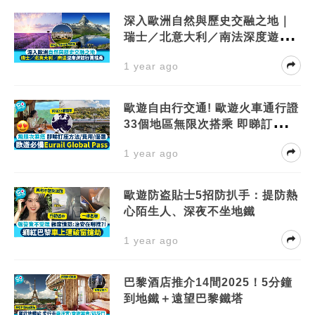
深入歐洲自然與歷史交融之地｜
瑞士／北意大利／南法深度遊旅
行團推薦
1 year ago
歐遊自由行交通! 歐遊火車通行證
33個地區無限次搭乘 即睇訂座/費
用/優惠
1 year ago
歐遊防盗貼士5招防扒手：提防熱
心陌生人、深夜不坐地鐵
1 year ago
巴黎酒店推介14間2025！5分鐘
到地鐵＋遠望巴黎鐵塔