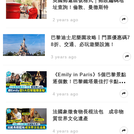
英國郵遞區號格式｜郵政編碼地
址查詢！倫敦、曼徹斯特
2 years ago
巴黎迪士尼樂園攻略丨門票優惠碼7
8折、交通、必玩遊樂設施！
3 years ago
《Emily in Paris》5個巴黎景點
逐個數！巴黎鐵塔最佳打卡點
最美歷史小徑
4 years ago
法國象徵食物長棍法包 成非物
質世界文化遺產
4 years ago