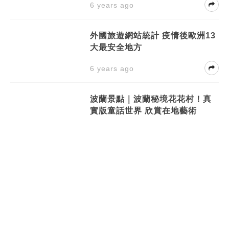
6 years ago
外國旅遊網站統計 疫情後歐洲13
大最安全地方
6 years ago
波蘭景點｜波蘭秘境花花村！真
實版童話世界 欣賞在地藝術
6 years ago
波蘭景點｜波蘭奇趣小矮人之城
400座小矮人銅像逐個捉
6 years ago
【意大利解禁】意大利6月全面解