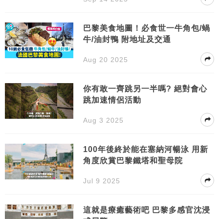
巴黎美食地圖！必食世一牛角包/蝸
牛/油封鴨 附地址及交通
Aug 20 2025
你有敢一齊跳另一半嗎? 絕對會心
跳加速情侶活動
Aug 3 2025
100年後終於能在塞納河暢泳 用新
角度欣賞巴黎鐵塔和聖母院
Jul 9 2025
這就是療癒藝術吧 巴黎多感官沈浸