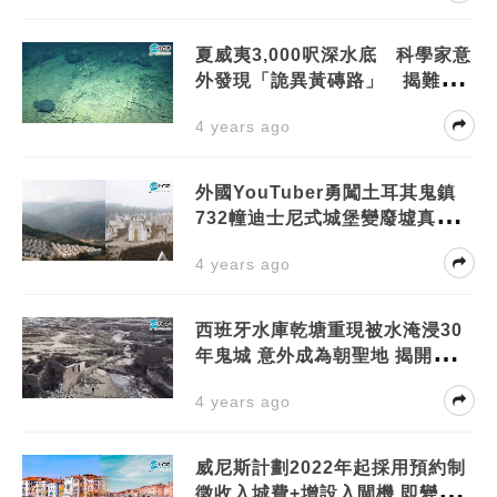
夏威夷3,000呎深水底 科學家意
外發現「詭異黃磚路」 揭難以
置信真相
4 years ago
外國YouTuber勇闖土耳其鬼鎮
732幢迪士尼式城堡變廢墟真相曝
光
4 years ago
西班牙水庫乾塘重現被水淹浸30
年鬼城 意外成為朝聖地 揭開前世
面貌
4 years ago
威尼斯計劃2022年起採用預約制
徵收入城費+增設入閘機 即變主