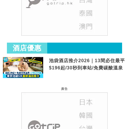
酒店優惠
池袋酒店推介2026｜13間必住最平
$196起/30秒到車站/免費碳酸溫泉
廣告