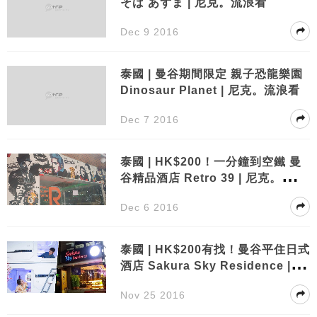
そば あずま | 尼克。流浪看
Dec 9 2016
泰國 | 曼谷期間限定 親子恐龍樂園
Dinosaur Planet | 尼克。流浪看
Dec 7 2016
泰國 | HK$200！一分鐘到空鐵 曼
谷精品酒店 Retro 39 | 尼克。流浪
看
Dec 6 2016
泰國 | HK$200有找！曼谷平住日式
酒店 Sakura Sky Residence | 尼
克。流浪看
Nov 25 2016