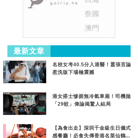
最新文章
名校女考40.5分入港醫！囂張言論
惹洗版下場極震撼
港女搭士慘捱無冷氣車廂！司機拋
「29蚊」偉論揭驚人結局
【為食出走】深圳千金級生日儀式
感餐廳！必食失傳香港名菜仙鶴神