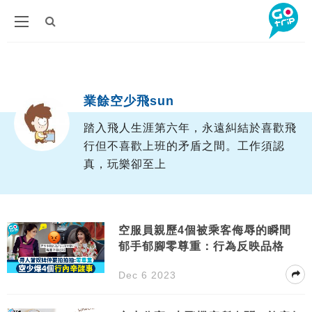
Author
業餘空少飛sun
踏入飛人生涯第六年，永遠糾結於喜歡飛
行但不喜歡上班的矛盾之間。工作須認
真，玩樂卻至上
空服員親歷4個被乘客侮辱的瞬間
郁手郁腳零尊重：行為反映品格
Dec 6 2023