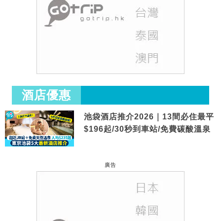
酒店優惠
池袋酒店推介2026｜13間必住最平
$196起/30秒到車站/免費碳酸溫泉
廣告