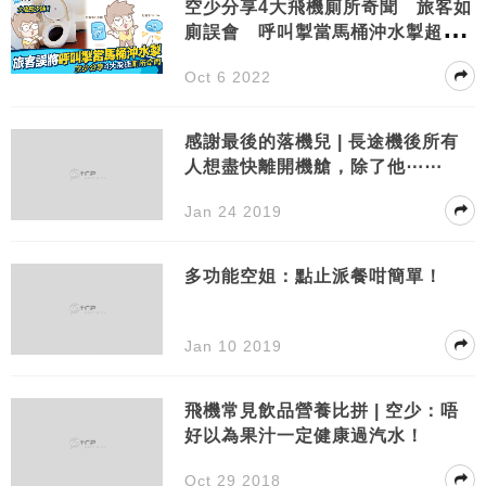
空少分享4大飛機廁所奇聞 旅客如
廁誤會 呼叫掣當馬桶沖水掣超搞
笑
Oct 6 2022
感謝最後的落機兒 | 長途機後所有
人想盡快離開機艙，除了他⋯⋯
Jan 24 2019
多功能空姐：點止派餐咁簡單！
Jan 10 2019
飛機常見飲品營養比拼 | 空少：唔
好以為果汁一定健康過汽水！
Oct 29 2018