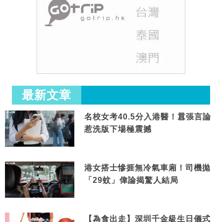
最新文章
名校女考40.5分入港醫！囂張言論
惹洗版下場極震撼
港女搭士慘捱無冷氣車廂！司機拋
「29蚊」偉論揭驚人結局
【為食出走】深圳千金級生日儀式