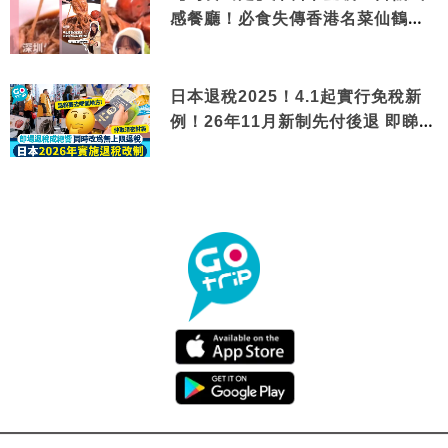
感餐廳！必食失傳香港名菜仙鶴神
針＋黃金松葉蟹斗
日本退稅2025！4.1起實行免稅新
例！26年11月新制先付後退 即睇步
驟！