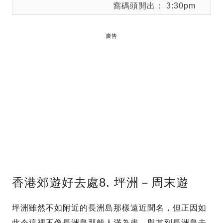
窩碼頭開出： 3:30pm
廣告
香港郊遊好去處8. 坪洲－周末遊
坪洲雖然不如附近的長洲島那樣遠近聞名，但正因如
此令這裡不像長洲島那般人滿為患。與其到長洲島去