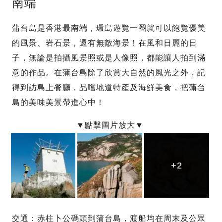
南端
蒲台島是香港最南端，環島遊覽一圈就可以飽覽優美
的風景、岩石景，還有無敵海景！在風和日麗的日
子，無論是拍攝風景照或是人像照，都能讓人拍到滿
意的作品。在蒲台島除了欣賞大自然的風光之外，記
得到訪島上餐廳，品嚐地道特產及海鮮美食，把蒲台
島的美味美景帶進心中！
+2
+2
+2
交通：赤柱卜公碼頭到蒲台島，渡船均在周末及公眾