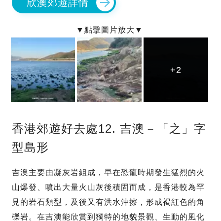
欣澳郊遊詳情
+2
+2
+2
香港郊遊好去處12. 吉澳－「之」字
型島形
吉澳主要由凝灰岩組成，早在恐龍時期發生猛烈的火
山爆發、噴出大量火山灰後積固而成，是香港較為罕
見的岩石類型，及後又有洪水沖擦，形成褐紅色的角
礫岩。在吉澳能欣賞到獨特的地貌景觀、生動的風化