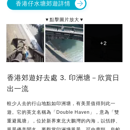
香港仔水塘郊遊詳情
+2
+2
+2
香港郊遊好去處 3. 印洲塘－欣賞日
出一流
較少人去的行山地點如印洲塘，有美景值得到此一
遊。它的英文名稱為「Double Haven」，意為「雙
重避風塘」，位於新界東北大鵬灣的內海，以恬靜、
風景優美聞名。要觀賞印洲塘風景，可由鹿頸、烏蛟