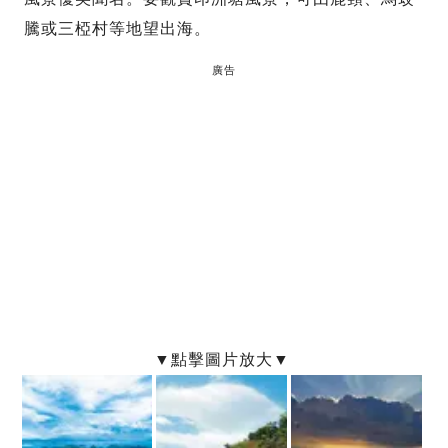
騰或三椏村等地望出海。
廣告