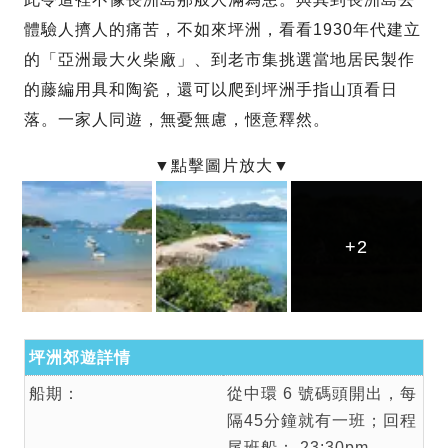
體驗人擠人的痛苦，不如來坪洲，看看1930年代建立
的「亞洲最大火柴廠」、到老市集挑選當地居民製作
的藤編用具和陶瓷，還可以爬到坪洲手指山頂看日
落。一家人同遊，無憂無慮，愜意釋然。
+2
+2
+2
坪洲郊遊詳情
船期：
從中環 6 號碼頭開出，每
隔45分鐘就有一班；回程
尾班船： 23:30pm