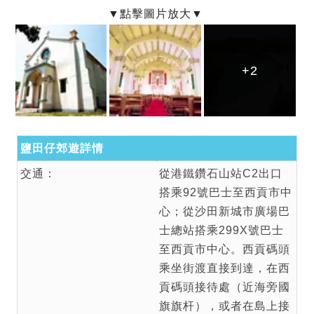
+2
+2
+2
鹽田仔郊遊詳情
交通：
從港鐵鑽石山站C2出口
搭乘92號巴士至西貢市中
心；從沙田新城市廣場巴
士總站搭乘299X號巴士
至西貢市中心。西貢碼頭
乘坐街渡直接到達，在西
貢碼頭接待處（近海旁國
旗旗杆），或者在島上接