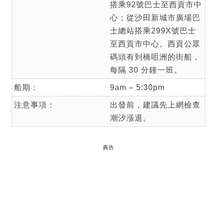
搭乘92號巴士至西貢市中
心；從沙田新城市廣場巴
士總站搭乘299X號巴士
至西貢市中心。西貢公眾
碼頭有到橋咀洲的街船，
每隔 30 分鐘一班。
船期：
9am – 5:30pm
注意事項：
出發前，建議先上網檢查
潮汐漲退。
廣告