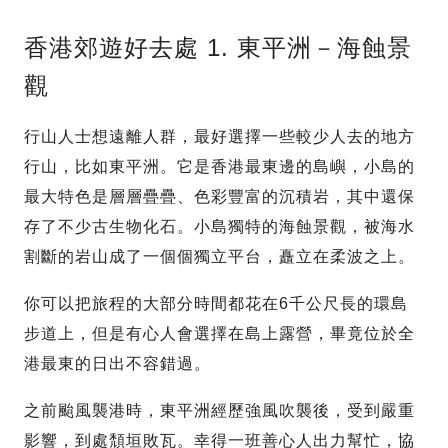
香港郊遊好去處 1. 東平洲－海蝕景
觀
行山人士想遠離人群，最好選擇一些較少人去的地方
行山，比如東平洲。它是香港最東邊的島嶼，小島的
最大特色是層層疊疊、色彩豐富的沉積岩，其中還保
存了不少古生物化石。小島獨特的海蝕景觀，被海水
割斷的岩山成了一個個獨立平台，矗立在柔波之上。
你可以把旅程的大部分時間都花在6千公尺長的環島
步道上，但是有心人會選擇在島上露營，畢竟位於全
港最東的日出不容錯過。
之前颱風襲港時，東平洲經歷強風吹襲後，受到嚴重
影響，到處頹垣敗瓦。幸得一班善心人出力幫忙，協