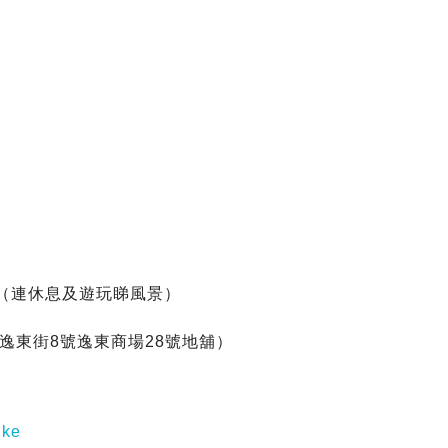
時（連休息及遊玩睇風景）
逸東街8號逸東商場28號地舖）
ke