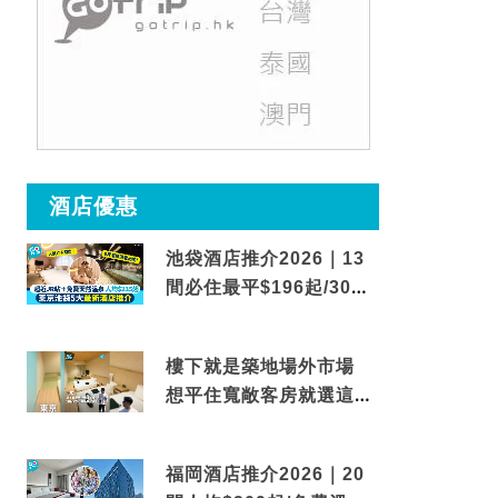
酒店優惠
池袋酒店推介2026｜13
間必住最平$196起/30秒
到車站/免費碳酸溫泉
樓下就是築地場外市場
想平住寬敞客房就選這間
東京酒店
福岡酒店推介2026｜20