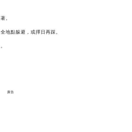
衣著。
安全地點躲避，或擇日再踩。
力。
廣告