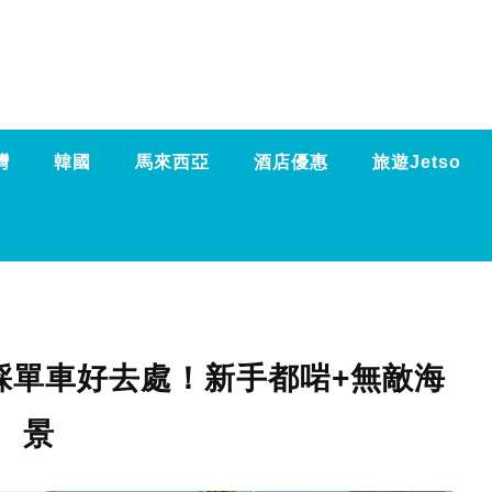
灣
韓國
馬來西亞
酒店優惠
旅遊Jetso
大踩單車好去處！新手都啱+無敵海
景