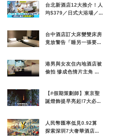
台北新酒店12大推介！人
均$379／日式大浴場／1
分鐘到捷運／米芝蓮推介
台中酒店訂大床變雙床房
竟放警告「睡另一張要加
錢」網民：好孤寒
港男與女友住內地酒店被
偷拍 慘成色情片主角 鏡
頭位置曝光 逾180間酒店
中招
【#假期策劃師】東京聖
誕燈飾提早亮起!7大必去
打卡點 快把路線收藏吧
人民幣匯率低見0.92算
探索深圳7大奢華酒店體