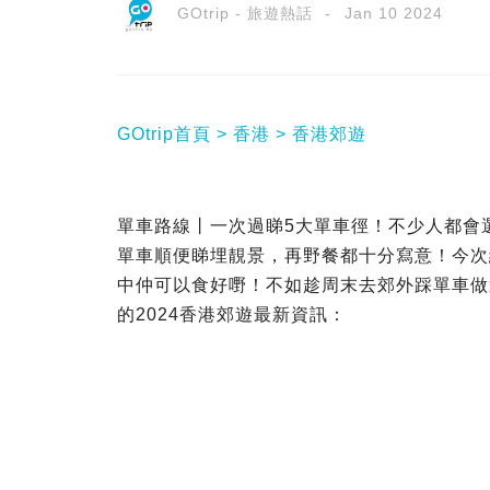
GOtrip - 旅遊熱話
Jan 10 2024
GOtrip首頁
香港
香港郊遊
單車路線丨一次過睇5大單車徑！不少人都會
單車順便睇埋靚景，再野餐都十分寫意！今次
中仲可以食好嘢！不如趁周末去郊外踩單車做運
的2024香港郊遊最新資訊：