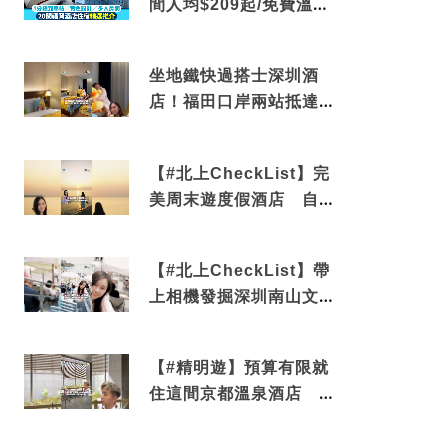
間人均$209起/免費溫泉/
近博多車站
坐地鐵快過搭士深圳酒
店！福田口岸兩站抵達
還有免費烘洗服務
【#北上CheckList】完
美周末遊度假酒店 自帶
電影院 必打卡深圳膠囊
列車
【#北上CheckList】帶
上相機發掘深圳南山文藝
角落 2天1夜住進海景套
房享受私人時光
【#精明遊】預算有限就
住這間京都溫泉酒店 車
站行5分鐘可達 必吃自助
早餐