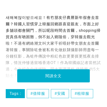
새해복많이받으세요！有冇朋友仔農曆新年假會去首
爾？韓國人習慣穿上韓服回鄉跟喜迎親友，市面上好
多舖頭都會關門，所以呢段時間去首爾，shopping掃
貨真係有啲困難，倒不如入鄉隨俗，穿韓服去觀光
啦！不過有網絡潮文叫大家千祈唔好帶女朋友去首爾
著韓服，事關除咗會被私有化做奴隸攝影師用盡每一
分鐘狂影，為咗件傳說中粉紅色款更要捱更抵夜去排
隊，情況仲慘過留喺香港OT！作為韓國線記者當然試
過，今次綜合中伏經驗，同大家講講租 借韓服 的5大
貼士！
閱讀全文
Tags :
借韓服
安國
租韓服
貼士