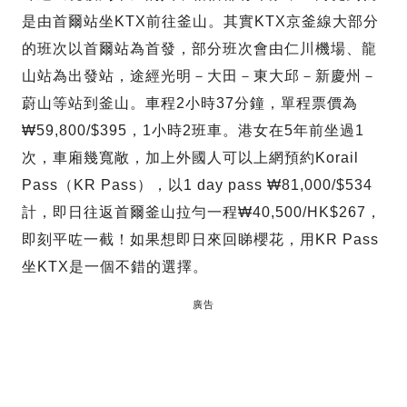
是由首爾站坐KTX前往釜山。其實KTX京釜線大部分
的班次以首爾站為首發，部分班次會由仁川機場、龍
山站為出發站，途經光明－大田－東大邱－新慶州－
蔚山等站到釜山。車程2小時37分鐘，單程票價為
₩59,800/$395，1小時2班車。港女在5年前坐過1
次，車廂幾寬敞，加上外國人可以上網預約Korail
Pass（KR Pass），以1 day pass ₩81,000/$534
計，即日往返首爾釜山拉勻一程₩40,500/HK$267，
即刻平咗一截！如果想即日來回睇櫻花，用KR Pass
坐KTX是一個不錯的選擇。
廣告