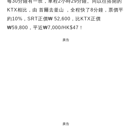
每30分鐘有一班，車程2小時29分鐘。同以往搭開的
KTX相比，由 首爾去釜山 ，全程快了8分鐘，票價平
約10%，SRT正價₩ 52,600，比KTX正價
₩59,800，平近₩7,000/HK$47！
廣告
廣告