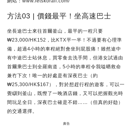
網站：www.letskorail.com/
方法03 | 價錢最平！坐高速巴士
坐長途巴士來往首爾釜山，最平的一程只要
₩23,000/HK152，比KTX平一半！不過要有心理準
備，超過4小時的車程絕對會坐到屁股痛！雖然途中
有中途巴士站休息，買零食去洗手間，但港女試過由
首爾乘巴士到全羅南道，5小時的車程令我嗌晒救命
兼冇下次！唯一的好處是有深夜巴士（約
₩25,300/HK$167），對於想趕行程的遊客，可以一
覺瞓到釜山，既慳了一晚酒店錢，又可以把握觀光時
間玩足全日，深夜巴士確是不錯……（但真的好攰）
的交通選擇。
廣告