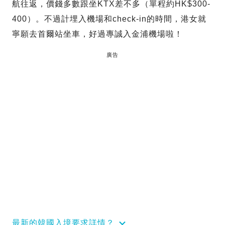
航往返，價錢多數跟坐KTX差不多（單程約HK$300-
400）。不過計埋入機場和check-in的時間，港女就
寧願去首爾站坐車，好過專誠入金浦機場啦！
廣告
最新的韓國入境要求詳情？