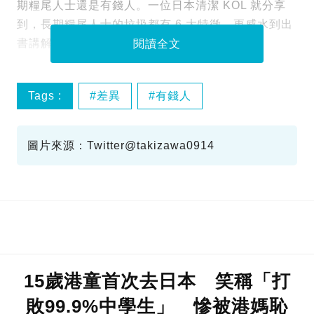
期糧尾人士還是有錢人。一位日本清潔 KOL 就分享
到，長期糧尾人士的垃圾都有 6 大特徵，更威水到出
書講解，你認同嗎？
閱讀全文
Tags :
差異
有錢人
圖片來源：Twitter@takizawa0914
15歲港童首次去日本 笑稱「打
敗99.9%中學生」 慘被港媽恥