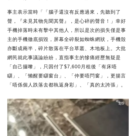
事主表示當時「「腦子還沒有反應過來，先聽到了
聲，『未見其物先聞其聲』，是心碎的聲音！」幸好
手機掉落時未有擊中其他人，所以是次的損失僅是事
主的手機徹底損毀，屏幕全碎裂如蜘蛛網狀，手機殼
亦斷成兩半，碎片散落在平台草叢、木地板上。大批
網民就此事議論紛紛，直指事主的慘痛經歷無疑是
「自己攞嚟」，只因付了$7,600月租後「有床唔
瞓」、「懶醒要瞓窗台」、「仲要唔閂窗」，更揚言
「唔係個人跌落去都執返身彩」、「真的太誇張」。