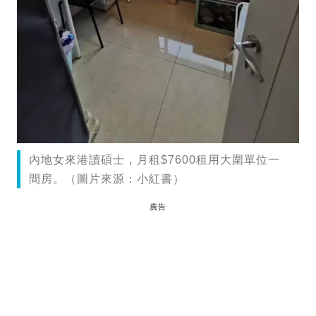
內地女來港讀碩士，月租$7600租用大圍單位一
間房。（圖片來源：小紅書）
廣告