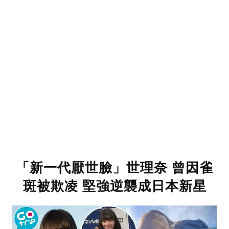
「新一代厭世臉」世理奈 曾因雀
斑被欺凌 堅強逆襲成日本新星