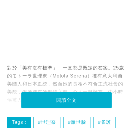
對於「美有沒有標準」，一直都是既定的答案。25歲
的モトーラ世理奈（Motola Serena）擁有意大利裔
美國人和日本血統，然而她的長相不符合主流社會的
美貌，但她卻有她獨特之處，令人一眼難忘，由小時
候被人嘲笑到現在成為炙手可熱的新生代模特！
閱讀全文
Tags :
世理奈
厭世臉
雀斑