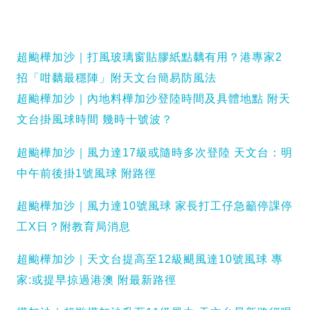
超颱樺加沙｜打風玻璃窗貼膠紙點黐有用？港專家2
招「咁黐最穩陣」附天文台簡易防風法
超颱樺加沙｜內地料樺加沙登陸時間及具體地點 附天
文台掛風球時間 幾時十號波？
超颱樺加沙｜風力達17級或隨時多次登陸 天文台：明
中午前後掛1號風球 附路徑
超颱樺加沙｜風力達10號風球 家長打工仔急籲停課停
工X日？附教育局消息
超颱樺加沙｜天文台提高至12級颶風達10號風球 專
家:或提早掠過港澳 附最新路徑