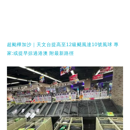
超颱樺加沙｜天文台提高至12級颶風達10號風球 專
家:或提早掠過港澳 附最新路徑