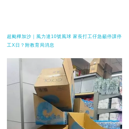
超颱樺加沙｜風力達10號風球 家長打工仔急籲停課停
工X日？附教育局消息