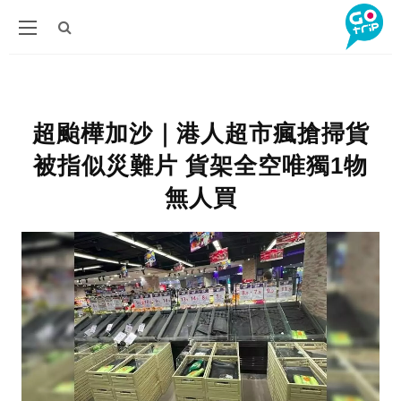
超颱樺加沙｜港人超市瘋搶掃貨
被指似災難片 貨架全空唯獨1物
無人買