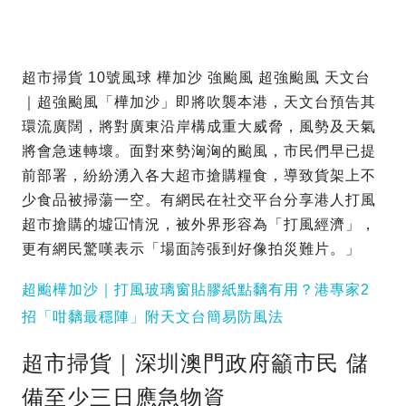
超市掃貨 10號風球 樺加沙 強颱風 超強颱風 天文台
｜超強颱風「樺加沙」即將吹襲本港，天文台預告其
環流廣闊，將對廣東沿岸構成重大威脅，風勢及天氣
將會急速轉壞。面對來勢洶洶的颱風，市民們早已提
前部署，紛紛湧入各大超市搶購糧食，導致貨架上不
少食品被掃蕩一空。有網民在社交平台分享港人打風
超市搶購的墟冚情況，被外界形容為「打風經濟」，
更有網民驚嘆表示「場面誇張到好像拍災難片。」
超颱樺加沙｜打風玻璃窗貼膠紙點黐有用？港專家2
招「咁黐最穩陣」附天文台簡易防風法
超市掃貨｜深圳澳門政府籲市民 儲
備至少三日應急物資