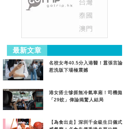
最新文章
名校女考40.5分入港醫！囂張言論
惹洗版下場極震撼
港女搭士慘捱無冷氣車廂！司機拋
「29蚊」偉論揭驚人結局
【為食出走】深圳千金級生日儀式