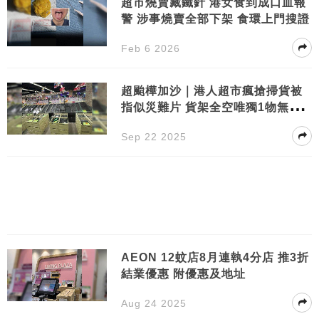
超市燒賣藏鐵針 港女食到成口血報
警 涉事燒賣全部下架 食環上門搜證
Feb 6 2026
超颱樺加沙｜港人超市瘋搶掃貨被
指似災難片 貨架全空唯獨1物無人
買
Sep 22 2025
AEON 12蚊店8月連執4分店 推3折
結業優惠 附優惠及地址
Aug 24 2025