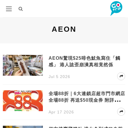
AEON
AEON驚現$25啡色魷魚寫住「觸
感」 港人諗歪崩潰真相竟然係
Jul 5 2026
全場88折｜6大連鎖店超市門市網店
全場88折 再送$50現金券 附詳情及
優惠碼
Apr 17 2026