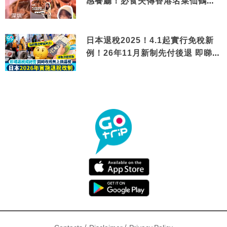
感餐廳！必食失傳香港名菜仙鶴神
針＋黃金松葉蟹斗
日本退稅2025！4.1起實行免稅新
例！26年11月新制先付後退 即睇步
驟！