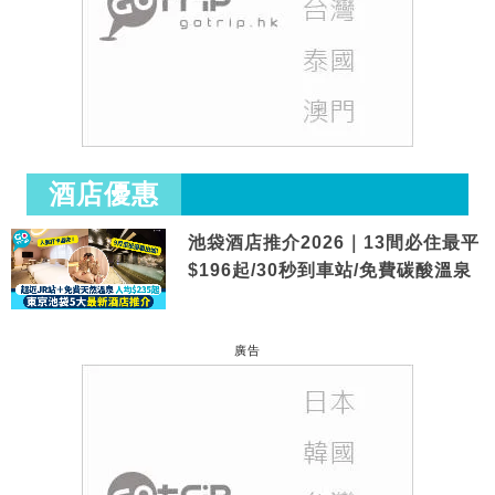
酒店優惠
池袋酒店推介2026｜13間必住最平
$196起/30秒到車站/免費碳酸溫泉
廣告