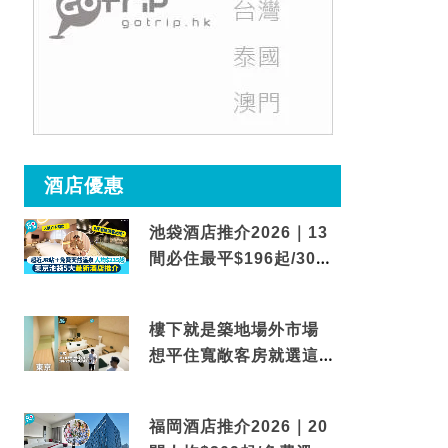
酒店優惠
池袋酒店推介2026｜13
間必住最平$196起/30秒
到車站/免費碳酸溫泉
樓下就是築地場外市場
想平住寬敞客房就選這間
東京酒店
福岡酒店推介2026｜20