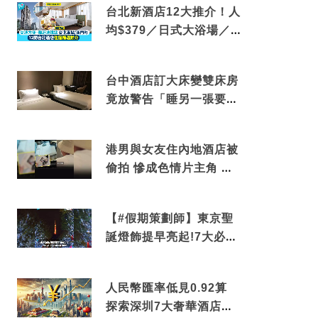
台北新酒店12大推介！人
均$379／日式大浴場／1
分鐘到捷運／米芝蓮推介
台中酒店訂大床變雙床房
竟放警告「睡另一張要加
錢」網民：好孤寒
港男與女友住內地酒店被
偷拍 慘成色情片主角 鏡
頭位置曝光 逾180間酒店
中招
【#假期策劃師】東京聖
誕燈飾提早亮起!7大必去
打卡點 快把路線收藏吧
人民幣匯率低見0.92算
探索深圳7大奢華酒店體