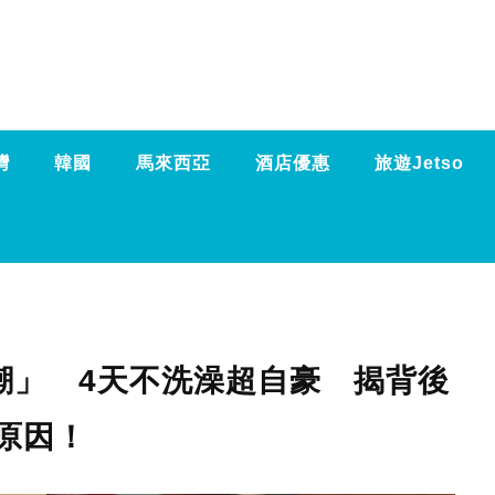
灣
韓國
馬來西亞
酒店優惠
旅遊Jetso
潮」 4天不洗澡超自豪 揭背後
原因！