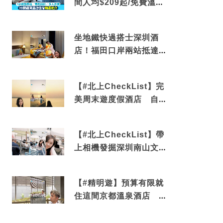
間人均$209起/免費溫泉/
近博多車站
坐地鐵快過搭士深圳酒
店！福田口岸兩站抵達
還有免費烘洗服務
【#北上CheckList】完
美周末遊度假酒店 自帶
電影院 必打卡深圳膠囊
列車
【#北上CheckList】帶
上相機發掘深圳南山文藝
角落 2天1夜住進海景套
房享受私人時光
【#精明遊】預算有限就
住這間京都溫泉酒店 車
站行5分鐘可達 必吃自助
早餐