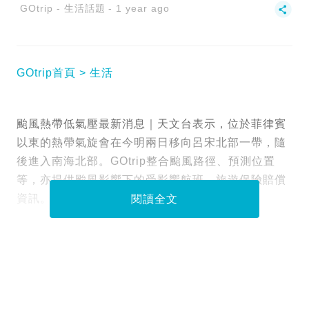
GOtrip - 生活話題
1 year ago
GOtrip首頁
生活
颱風熱帶低氣壓最新消息｜天文台表示，位於菲律賓
以東的熱帶氣旋會在今明兩日移向呂宋北部一帶，隨
後進入南海北部。GOtrip整合颱風路徑、預測位置
等，亦提供颱風影響下的受影響航班、旅遊保險賠償
資訊。
閱讀全文
Tags :
天文台
熱帶低氣壓
菲律賓
路徑
資料或影片來源：
香港天文台