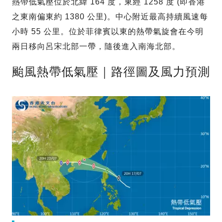
熱帶低氣壓位於北緯 164 度，東經 1258 度 (即香港
之東南偏東約 1380 公里)。中心附近最高持續風速每
小時 55 公里。位於菲律賓以東的熱帶氣旋會在今明
兩日移向呂宋北部一帶，隨後進入南海北部。
颱風熱帶低氣壓｜路徑圖及風力預測