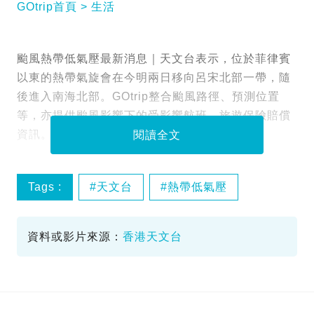
GOtrip首頁
生活
颱風熱帶低氣壓最新消息｜天文台表示，位於菲律賓
以東的熱帶氣旋會在今明兩日移向呂宋北部一帶，隨
後進入南海北部。GOtrip整合颱風路徑、預測位置
等，亦提供颱風影響下的受影響航班、旅遊保險賠償
資訊。
閱讀全文
Tags :
天文台
熱帶低氣壓
菲律賓
路徑
資料或影片來源：
香港天文台