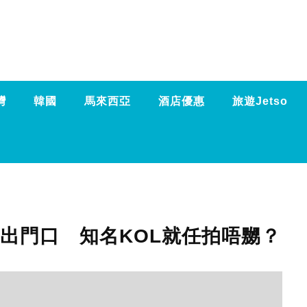
灣
韓國
馬來西亞
酒店優惠
旅遊Jetso
出門口 知名KOL就任拍唔嬲？