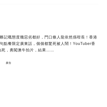
) 夥記嘅態度幾惡劣都好，門口條人龍依然係咁長！香港
點餐限定廣東話，個個都驚死被人鬧！YouTuber香
偏唔怕死，勇闖澳牛拍片，結果……
廣告