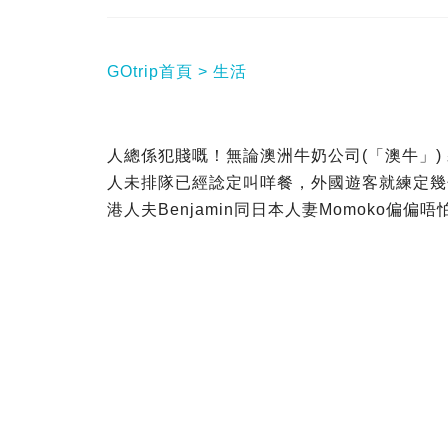
GOtrip首頁
生活
人總係犯賤嘅！無論澳洲牛奶公司(「澳牛」
人未排隊已經諗定叫咩餐，外國遊客就練定幾句
港人夫Benjamin同日本人妻Momoko偏