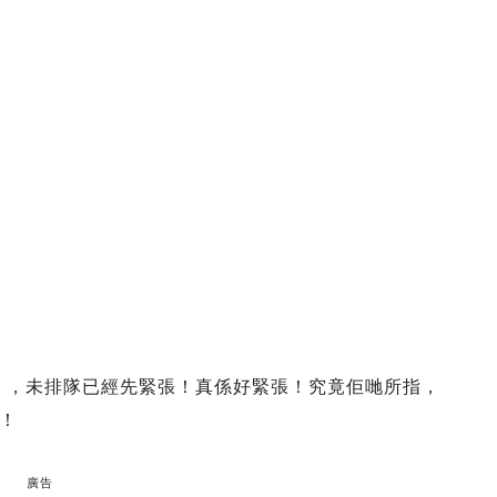
「澳牛」，未排隊已經先緊張！真係好緊張！究竟佢哋所指，
！
廣告