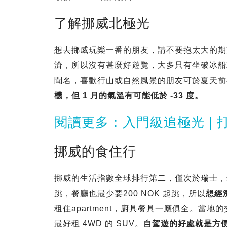
了解挪威北極光
想去挪威玩樂一番的朋友，請不要抱太大的期
濟，所以沒有甚麼好遊覽，大多只有坐破冰船
聞名，喜歡行山或自然風景的朋友可於夏天前
機，但 1 月的氣溫有可能低於 -33 度。
閱讀更多：入門級追極光 |
挪威的食住行
挪威的生活指數全球排行第二，僅次於瑞士，最經濟的
跳，餐廳也最少要200 NOK 起跳，所以
想經
租住apartment，廚具餐具一應俱全。當
最好租 4WD 的 SUV。
自駕遊的好處就是方