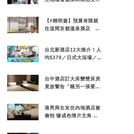
角落 2天1夜住進海景套
房享受私人時光
【#精明遊】預算有限就
住這間京都溫泉酒店 車
站行5分鐘可達 必吃自助
早餐
台北新酒店12大推介！人
均$379／日式大浴場／1
分鐘到捷運／米芝蓮推介
台中酒店訂大床變雙床房
竟放警告「睡另一張要加
錢」網民：好孤寒
港男與女友住內地酒店被
偷拍 慘成色情片主角 鏡
頭位置曝光 逾180間酒店
中招