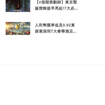
【#假期策劃師】東京聖
誕燈飾提早亮起!7大必去
打卡點 快把路線收藏吧
人民幣匯率低見0.92算
探索深圳7大奢華酒店體
驗