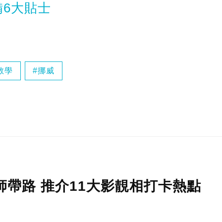
備6大貼士
教學
挪威
影師帶路 推介11大影靚相打卡熱點