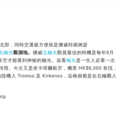
北部，同時交通最方便就是挪威特羅姆瑟
北極光
觀測地。
挪威
北極光
觀賞最佳的時機是每年9月
夜空才能看到神秘的極光。追看
極光
是一生人必看一次
記得買。今次又是坐卡塔爾航空，機票 HK$6,000 有找，
坐內陸機入 Tromso 及 Kirkenes，這兩個都是在北極圈入
ip