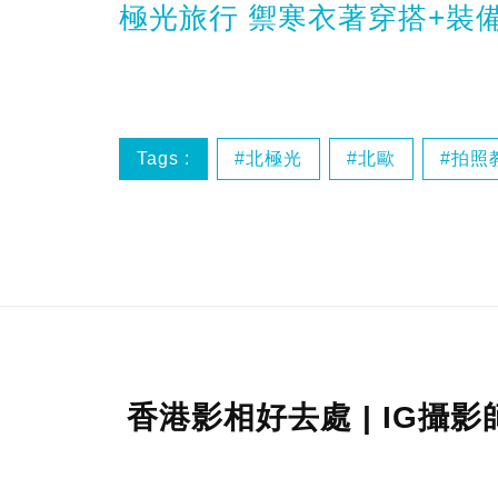
極光旅行 禦寒衣著穿搭+裝
Tags :
北極光
北歐
拍照
香港影相好去處 | IG攝