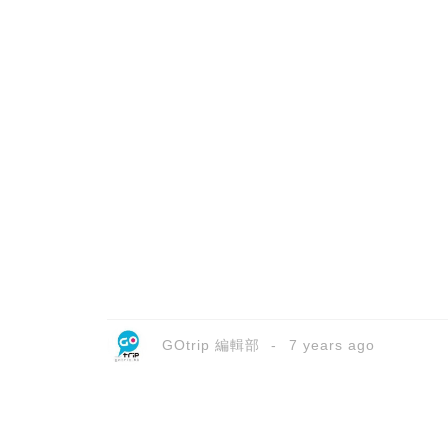
GOtrip 編輯部
7 years ago