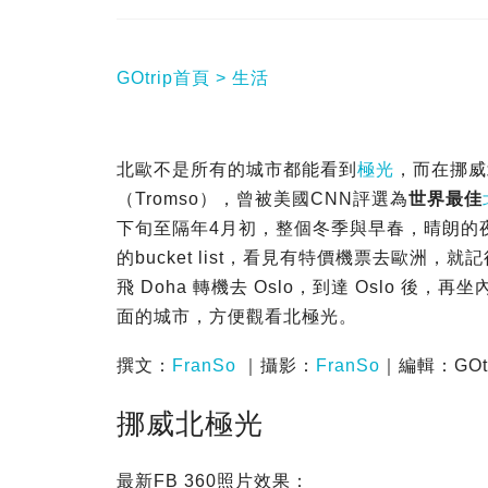
GOtrip首頁
生活
北歐不是所有的城市都能看到
極光
，而在挪威
（Tromso），曾被美國CNN評選為
世界最佳
下旬至隔年4月初，整個冬季與早春，晴朗的
的bucket list，看見有特價機票去歐洲，就
飛 Doha 轉機去 Oslo，到達 Oslo 後，再
面的城市，方便觀看北極光。
撰文：
FranSo
｜攝影：
FranSo
｜編輯：GOtr
挪威北極光
最新FB 360照片效果：