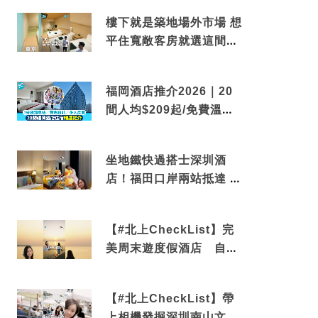
樓下就是築地場外市場 想
平住寬敞客房就選這間東
京酒店
福岡酒店推介2026｜20
間人均$209起/免費溫泉/
近博多車站
坐地鐵快過搭士深圳酒
店！福田口岸兩站抵達 還
有免費烘洗服務
【#北上CheckList】完
美周末遊度假酒店 自帶
電影院 必打卡深圳膠囊列
車
【#北上CheckList】帶
上相機發掘深圳南山文藝