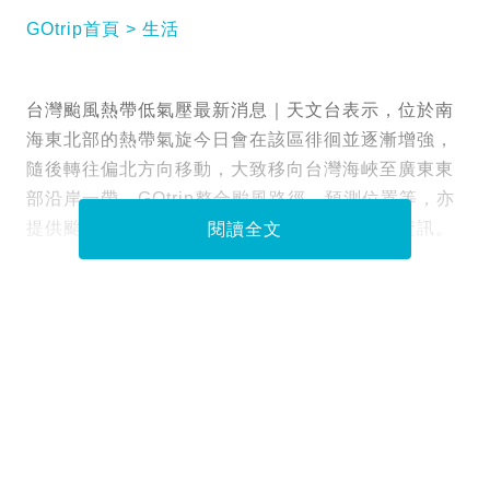
GOtrip首頁
生活
台灣颱風熱帶低氣壓最新消息｜天文台表示，位於南
海東北部的熱帶氣旋今日會在該區徘徊並逐漸增強，
隨後轉往偏北方向移動，大致移向台灣海峽至廣東東
部沿岸一帶。GOtrip整合颱風路徑、預測位置等，亦
提供颱風影響下的受影響航班、旅遊保險賠償資訊。
閱讀全文
Tags :
台灣
天文台
熱帶低氣壓
路徑
資料或影片來源：
香港天文台