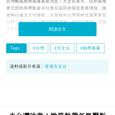
台灣颱風熱帶風暴最新消息｜天文台表示，位於南海
東北部的熱帶氣旋今日會在該區徘徊並逐漸增強，隨
後轉往偏北方向移動，大致移向台灣海峽至廣東東部
沿岸一帶。GOtrip整合颱風路徑、預測位置等，亦提
供颱風影響下的受影響航班、旅遊保險賠償資訊。
閱讀全文
Tags :
台灣
天文台
熱帶風暴
路徑
資料或影片來源：
香港天文台