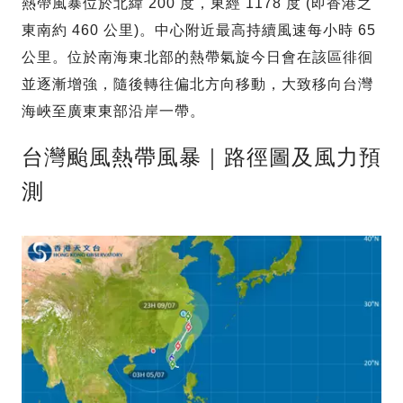
熱帶風暴位於北緯 200 度，東經 1178 度 (即香港之
東南約 460 公里)。中心附近最高持續風速每小時 65
公里。位於南海東北部的熱帶氣旋今日會在該區徘徊
並逐漸增強，隨後轉往偏北方向移動，大致移向台灣
海峽至廣東東部沿岸一帶。
台灣颱風熱帶風暴｜路徑圖及風力預
測