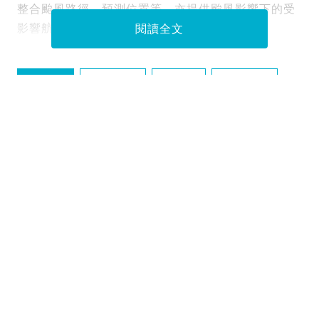
整合颱風路徑、預測位置等，亦提供颱風影響下的受
影響航班、旅遊保險賠償資訊。
閱讀全文
Tags :
丹娜絲
台灣
天文台
路徑
資料或影片來源：
香港天文台