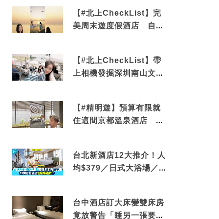
【#北上CheckList】完
美周末遊度假酒店 自帶
電影院 必打卡深圳膠囊列
車
【#北上CheckList】帶
上相機發掘深圳南山文藝
角落 2天1夜住進海景套
房享受私人時光
【#精明遊】預算有限就
住這間京都溫泉酒店 車
站行5分鐘可達 必吃自助
早餐
台北新酒店12大推介！人
均$379／日式大浴場／1
分鐘到捷運／米芝蓮推介
台中酒店訂大床變雙床房
竟放警告「睡另一張要加