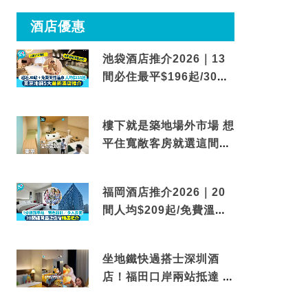
酒店優惠
池袋酒店推介2026｜13
間必住最平$196起/30秒
到車站/免費碳酸溫泉
樓下就是築地場外市場 想
平住寬敞客房就選這間東
京酒店
福岡酒店推介2026｜20
間人均$209起/免費溫泉/
近博多車站
坐地鐵快過搭士深圳酒
店！福田口岸兩站抵達 還
有免費烘洗服務