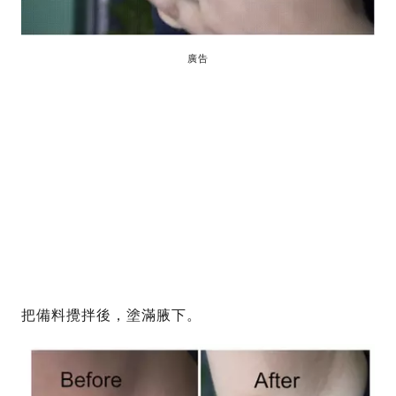
廣告
把備料攪拌後，塗滿腋下。