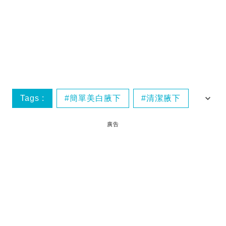
Tags :
簡單美白腋下
清潔腋下
去角質
廣告