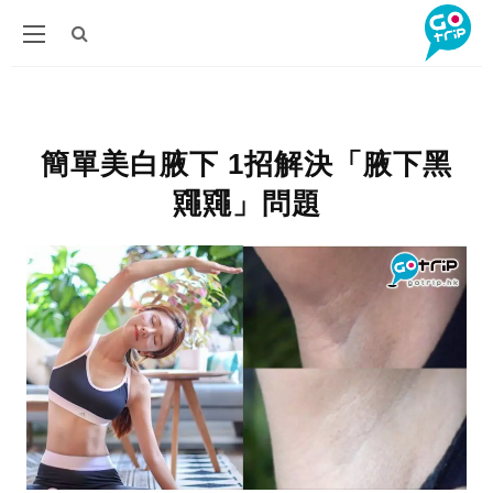
簡單美白腋下 1招解決「腋下黑
鼆鼆」問題