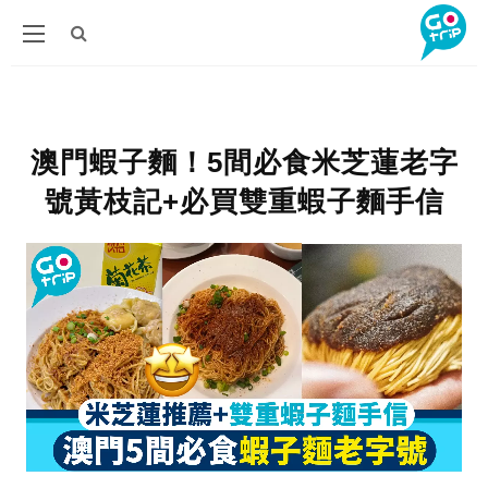
澳門蝦子麵！5間必食米芝蓮老字
號黃枝記+必買雙重蝦子麵手信