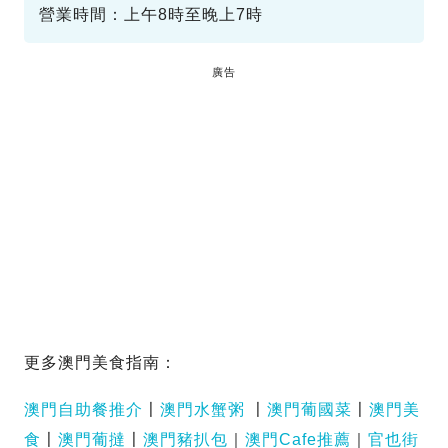
營業時間：上午8時至晚上7時
廣告
更多澳門美食指南：
澳門自助餐推介
〡
澳門水蟹粥
〡
澳門葡國菜
〡
澳門美
食
〡
澳門葡撻
〡
澳門豬扒包
｜
澳門Cafe推薦
｜
官也街