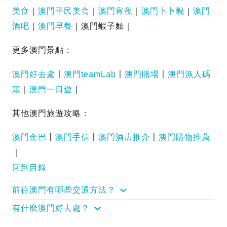
美食
｜
澳門平民美食
｜
澳門宵夜
｜
澳門卜卜蜆
｜
澳門
酒吧
｜
澳門早餐
｜澳門蝦子麵｜
更多澳門景點：
澳門好去處
〡
澳門teamLab
〡
澳門賭場
〡
澳門漁人碼
頭
｜
澳門一日遊
｜
其他澳門旅遊攻略：
澳門金巴
〡
澳門手信
〡
澳門酒店推介
〡
澳門購物推薦
｜
回到目錄
前往澳門有哪些交通方法？
有什麼澳門好去處？