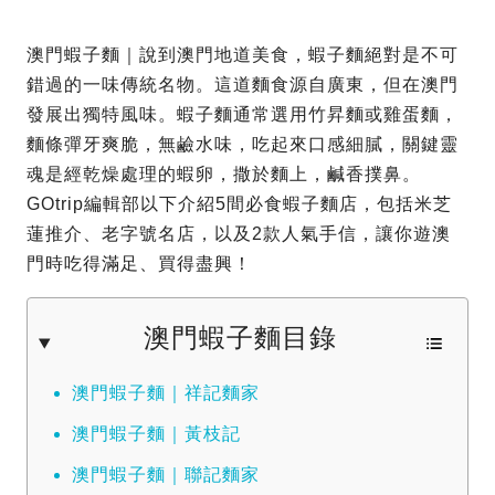
澳門蝦子麵｜說到澳門地道美食，蝦子麵絕對是不可
錯過的一味傳統名物。這道麵食源自廣東，但在澳門
發展出獨特風味。蝦子麵通常選用竹昇麵或雞蛋麵，
麵條彈牙爽脆，無鹼水味，吃起來口感細膩，關鍵靈
魂是經乾燥處理的蝦卵，撒於麵上，鹹香撲鼻。
GOtrip編輯部以下介紹5間必食蝦子麵店，包括米芝
蓮推介、老字號名店，以及2款人氣手信，讓你遊澳
門時吃得滿足、買得盡興！
澳門蝦子麵目錄
澳門蝦子麵｜祥記麵家
澳門蝦子麵｜黃枝記
澳門蝦子麵｜聯記麵家