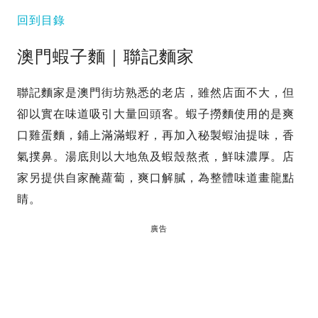
回到目錄
澳門蝦子麵｜聯記麵家
聯記麵家是澳門街坊熟悉的老店，雖然店面不大，但
卻以實在味道吸引大量回頭客。蝦子撈麵使用的是爽
口雞蛋麵，鋪上滿滿蝦籽，再加入秘製蝦油提味，香
氣撲鼻。湯底則以大地魚及蝦殼熬煮，鮮味濃厚。店
家另提供自家醃蘿蔔，爽口解膩，為整體味道畫龍點
睛。
廣告