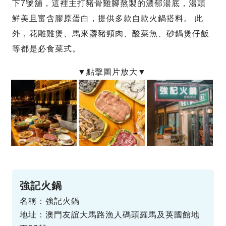
下7號舖，這裡主打豬骨雞腳熬製的濃郁湯底，湯頭
鮮美且富含膠原蛋白，提供多款自款火鍋搭料。 此
外，花雕雞煲、馬來盞豬頸肉、酸菜魚、砂鍋煲仔飯
等都是必食菜式。
強記火鍋
名稱：強記火鍋
地址：澳門友誼大馬路漁人碼頭羅馬及英國館地