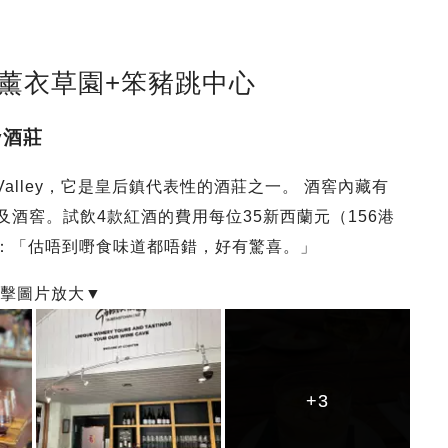
莊+薰衣草園+笨豬跳中心
ey酒莊
 Valley，它是皇后鎮代表性的酒莊之一。 酒窖內藏有
及酒窖。試飲4款紅酒的費用每位35新西蘭元（156港
錯：「估唔到嘢食味道都唔錯，好有驚喜。」
+3
+3
+3