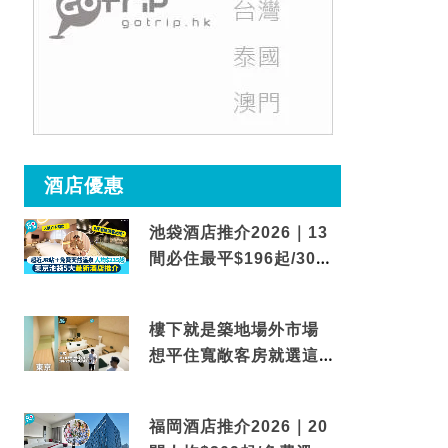
酒店優惠
池袋酒店推介2026｜13
間必住最平$196起/30秒
到車站/免費碳酸溫泉
樓下就是築地場外市場
想平住寬敞客房就選這間
東京酒店
福岡酒店推介2026｜20