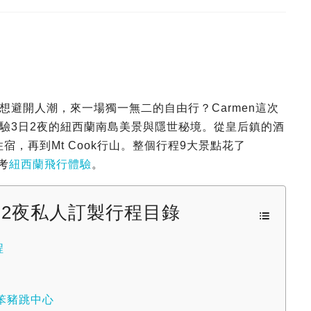
避開人潮，來一場獨一無二的自由行？Carmen這次
驗3日2夜的紐西蘭南島美景與隱世秘境。從皇后鎮的酒
宿，再到Mt Cook行山。整個行程9大景點花了
考
紐西蘭飛行體驗
。
日2夜私人訂製行程目錄
程
+笨豬跳中心