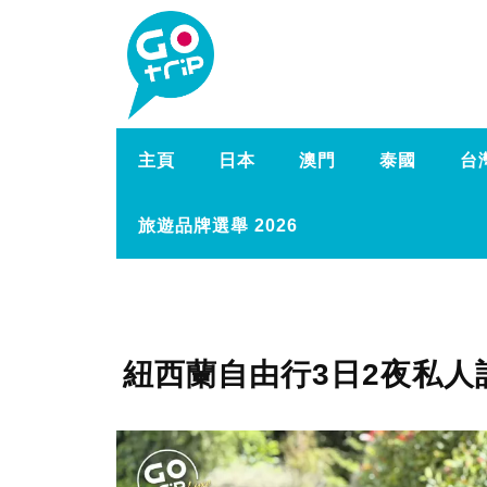
主頁
日本
澳門
泰國
台
旅遊品牌選舉 2026
紐西蘭自由行3日2夜私人訂