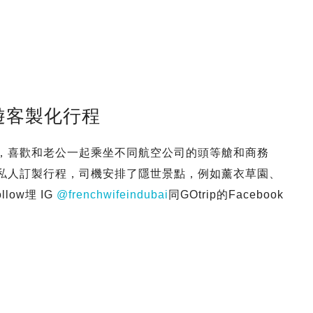
遊客製化行程
n，喜歡和老公一起乘坐不同航空公司的頭等艙和商務
了私人訂製行程，司機安排了隱世景點，例如薰衣草園、
ow埋 IG
@frenchwifeindubai
同GOtrip的Facebook