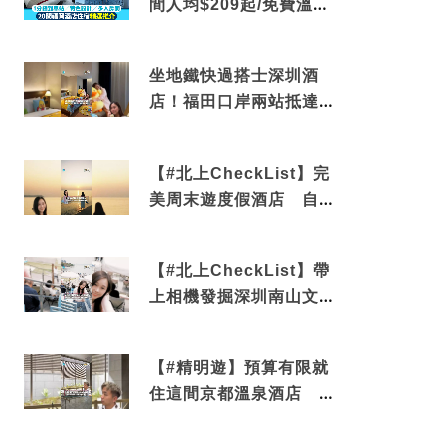
間人均$209起/免費溫泉/
近博多車站
坐地鐵快過搭士深圳酒
店！福田口岸兩站抵達
還有免費烘洗服務
【#北上CheckList】完
美周末遊度假酒店 自帶
電影院 必打卡深圳膠囊
列車
【#北上CheckList】帶
上相機發掘深圳南山文藝
角落 2天1夜住進海景套
房享受私人時光
【#精明遊】預算有限就
住這間京都溫泉酒店 車
站行5分鐘可達 必吃自助
早餐