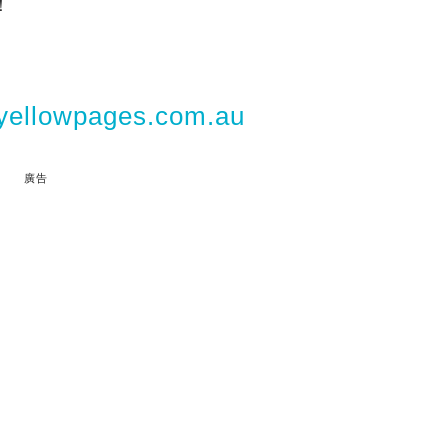
！
yellowpages.com.au
廣告