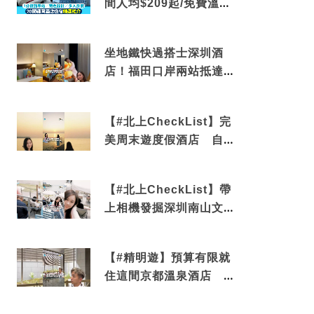
間人均$209起/免費溫泉/
近博多車站
坐地鐵快過搭士深圳酒
店！福田口岸兩站抵達
還有免費烘洗服務
【#北上CheckList】完
美周末遊度假酒店 自帶
電影院 必打卡深圳膠囊
列車
【#北上CheckList】帶
上相機發掘深圳南山文藝
角落 2天1夜住進海景套
房享受私人時光
【#精明遊】預算有限就
住這間京都溫泉酒店 車
站行5分鐘可達 必吃自助
早餐