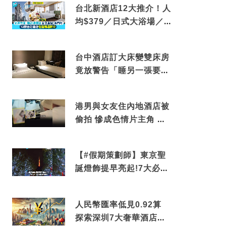
台北新酒店12大推介！人
均$379／日式大浴場／1
分鐘到捷運／米芝蓮推介
台中酒店訂大床變雙床房
竟放警告「睡另一張要加
錢」網民：好孤寒
港男與女友住內地酒店被
偷拍 慘成色情片主角 鏡
頭位置曝光 逾180間酒店
中招
【#假期策劃師】東京聖
誕燈飾提早亮起!7大必去
打卡點 快把路線收藏吧
人民幣匯率低見0.92算
探索深圳7大奢華酒店體