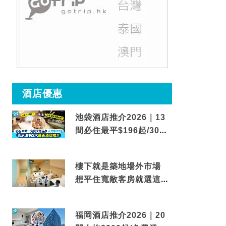
酒店優惠
池袋酒店推介2026｜13
間必住最平$196起/30秒
到車站/免費碳酸溫泉
樓下就是築地場外市場
想平住寬敞客房就選這間
東京酒店
福岡酒店推介2026｜20