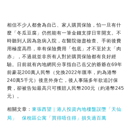
相信不少人都會為自己、家人購買保險，怕一旦有什
麼「冬瓜豆腐」仍然能有一筆金錢支撐日常開支。不
時聽到人因為急病入院，在醫院做盡檢查、手術後費
用極度高昂，幸有保險費用「包底」才不至於太「肉
赤」，不過就並非所有人對於購買保險都有良好經
驗。日前就有內地網民分享指自己岳父的爺爺在69年
前豪花200萬人民幣（兌換2022年匯率，約為港幣
240萬5千元）後意外身亡，後人事隔多年欲追討保
費，卻被告知最高只可獲賠人民幣200元（約港幣245
元）。
相關文章：
東張西望｜港人投資內地樓盤誤墮「天仙
局」 保稅區公寓「買得唔住得」損失過百萬