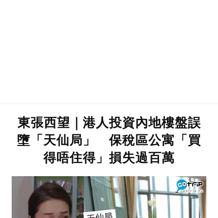
東張西望｜港人投資內地樓盤誤
墮「天仙局」 保稅區公寓「買
得唔住得」損失過百萬