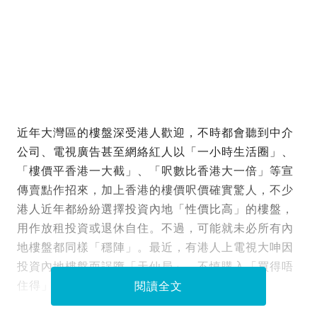
近年大灣區的樓盤深受港人歡迎，不時都會聽到中介
公司、電視廣告甚至網絡紅人以「一小時生活圈」、
「樓價平香港一大截」、「呎數比香港大一倍」等宣
傳賣點作招來，加上香港的樓價呎價確實驚人，不少
港人近年都紛紛選擇投資內地「性價比高」的樓盤，
用作放租投資或退休自住。不過，可能就未必所有內
地樓盤都同樣「穩陣」。最近，有港人上電視大呻因
投資內地樓盤而誤墮「天仙局」，不慎購入「買得唔
住得」的保稅區公寓，損失過百萬。
閱讀全文