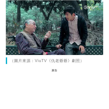
（圖片來源：ViuTV《仇老爺爺》劇照）
廣告