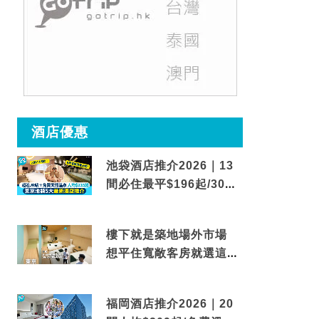
酒店優惠
池袋酒店推介2026｜13
間必住最平$196起/30秒
到車站/免費碳酸溫泉
樓下就是築地場外市場
想平住寬敞客房就選這間
東京酒店
福岡酒店推介2026｜20