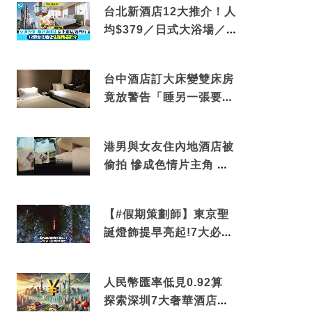
台北新酒店12大推介！人
均$379／日式大浴場／1
分鐘到捷運／米芝蓮推介
台中酒店訂大床變雙床房
竟放警告「睡另一張要加
錢」網民：好孤寒
港男與女友住內地酒店被
偷拍 慘成色情片主角 鏡
頭位置曝光 逾180間酒店
中招
【#假期策劃師】東京聖
誕燈飾提早亮起!7大必去
打卡點 快把路線收藏吧
人民幣匯率低見0.92算
探索深圳7大奢華酒店體