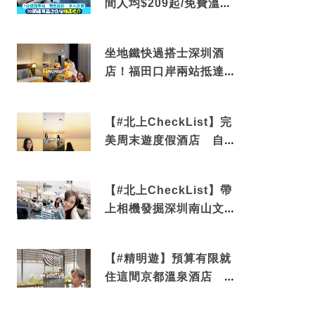
間人均$209起/免費溫泉/
近博多車站
坐地鐵快過搭士深圳酒
店！福田口岸兩站抵達
還有免費烘洗服務
【#北上CheckList】完
美周末遊度假酒店 自帶
電影院 必打卡深圳膠囊
列車
【#北上CheckList】帶
上相機發掘深圳南山文藝
角落 2天1夜住進海景套
房享受私人時光
【#精明遊】預算有限就
住這間京都溫泉酒店 車
站行5分鐘可達 必吃自助
早餐