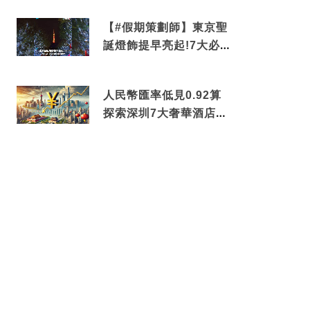
中招
【#假期策劃師】東京聖
誕燈飾提早亮起!7大必去
打卡點 快把路線收藏吧
人民幣匯率低見0.92算
探索深圳7大奢華酒店體
驗