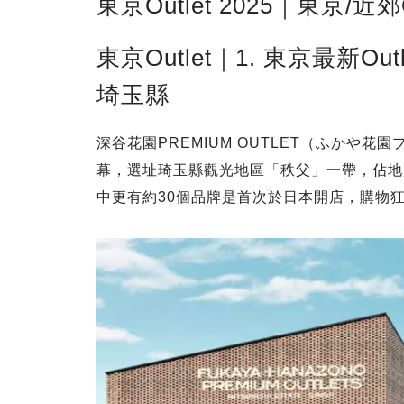
東京Outlet 2025｜東京/近郊
東京Outlet｜1. 東京最新Ou
埼玉縣
深谷花園PREMIUM OUTLET（ふかや花園
幕，選址琦玉縣觀光地區「秩父」一帶，佔地超
中更有約30個品牌是首次於日本開店，購物