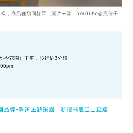
牌多樣，商品種類同樣眾（圖片來源：YouTube@風信子
かや花園）下車，步行約3分鐘
:00pm
40個品牌+獨家主題樂園 新宿高速巴士直達