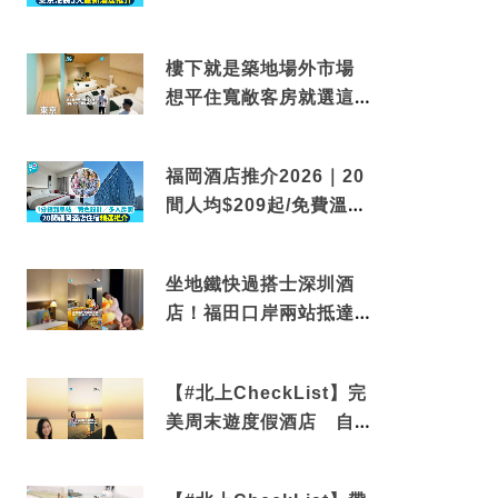
到車站/免費碳酸溫泉
樓下就是築地場外市場
想平住寬敞客房就選這間
東京酒店
福岡酒店推介2026｜20
間人均$209起/免費溫泉/
近博多車站
坐地鐵快過搭士深圳酒
店！福田口岸兩站抵達
還有免費烘洗服務
【#北上CheckList】完
美周末遊度假酒店 自帶
電影院 必打卡深圳膠囊
列車