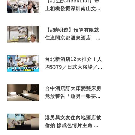
【#北上CheckList】帶
上相機發掘深圳南山文藝
角落 2天1夜住進海景套
房享受私人時光
【#精明遊】預算有限就
住這間京都溫泉酒店 車
站行5分鐘可達 必吃自助
早餐
台北新酒店12大推介！人
均$379／日式大浴場／1
分鐘到捷運／米芝蓮推介
台中酒店訂大床變雙床房
竟放警告「睡另一張要加
錢」網民：好孤寒
港男與女友住內地酒店被
偷拍 慘成色情片主角 鏡
頭位置曝光 逾180間酒店