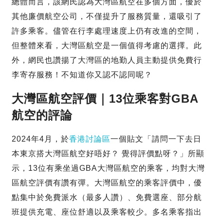
總體而言，該網民認為大灣區航空在多個方面，優於
其他廉價航空公司，不僅提升了服務質量，還吸引了
許多乘客。儘管在行李處理速度上仍有改進的空間，
但整體來看，大灣區航空是一個值得考慮的選擇。此
外，網民也讚揚了大灣區的地勤人員主動提供免費行
李寄存服務！不知道你又認不認同呢？
大灣區航空評價｜13位乘客對GBA
航空的評論
2024年4月，於
香港討論區
一個貼文「請問一下去日
本東京搭大灣區航空好唔好？ 覺得評價點呀？」所顯
示，13位有乘坐過GBA大灣區航空的乘客，均對大灣
區航空評價有讚有彈。大灣區航空的乘客評價中，優
點集中於免費派水（最多人讚）、免費選座、部分航
班提供充電、座位舒適以及乘客較少。多名乘客指出