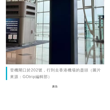
登機閘口於202號，行到去香港機場的盡頭（圖片
來源：GOtrip編輯部）
廣告