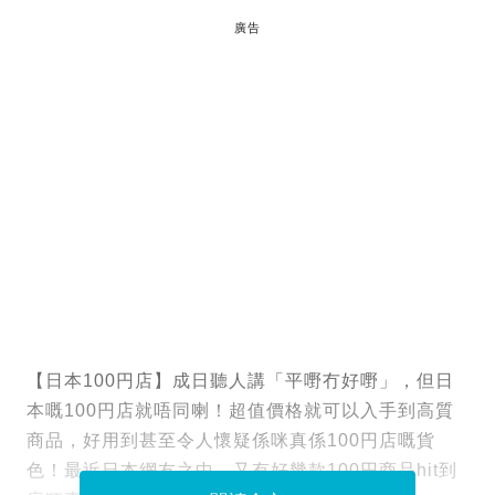
廣告
【日本100円店】成日聽人講「平嘢冇好嘢」，但日
本嘅100円店就唔同喇！超值價格就可以入手到高質
商品，好用到甚至令人懷疑係咪真係100円店嘅貨
色！最近日本網友之中，又有好幾款100円商品hit到