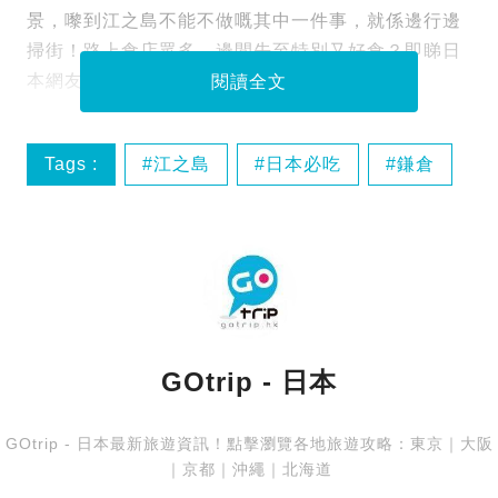
景，嚟到江之島不能不做嘅其中一件事，就係邊行邊
掃街！路上食店眾多，邊間先至特別又好食？即睇日
本網友推介，6大必食掃街清單！
閱讀全文
Tags :
江之島
日本必吃
鎌倉
GOtrip - 日本
GOtrip - 日本最新旅遊資訊！點擊瀏覽各地旅遊攻略：
東京
｜
大阪
｜
京都
｜
沖繩
｜
北海道