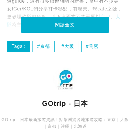
遊guide，還有很多旅遊相關的新書，當中有不少美
女IGer/KOL們分享打卡秘點，有靚景、靚cafe之餘，
更教埋你影相角度，以下這兩本不約而同以
京都
、
大
阪
為主題，跟住去人人也可以影到靚靚打卡相！
閱讀全文
Tags :
京都
大阪
閨密
打卡
GOtrip - 日本
GOtrip - 日本最新旅遊資訊！點擊瀏覽各地旅遊攻略：
東京
｜
大阪
｜
京都
｜
沖繩
｜
北海道