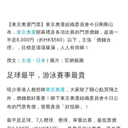
【東京奧運門票】東京奧運組織委員會今日剛剛公
布，
東京奧運
開幕禮及各項比賽的門票價錢，超過一
半是8,000円（約HK$560）以下，主張「價錢合
理」，目標是場場爆滿，人人有得睇！
撰文：
主場・日本
| 圖片：官網截圖
足球最平，游泳賽事最貴
唔少香港人都想睇
東京奧運
，大家除了關心點買飛之
外，價錢都好重要！睇下東京奧運組織委員會今日公
布的門票售價，發覺真係「好抵睇」！
最平是足球、7人欖球、壘球、舉重比賽，最低票價