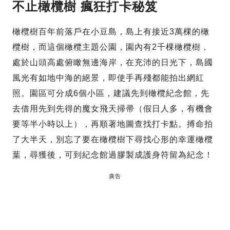
不止橄欖樹 瘋狂打卡秘笈
橄欖樹百年前落戶在小豆島，島上有接近3萬棵的橄
欖樹，而這個橄欖主題公園，園內有2千棵橄欖樹，
處於山頭高處俯瞰無邊海岸，在充沛的日光下，島國
風光有如地中海的絕景，即使手再殘都能拍出網紅
照。園區可分成6個小區，建議先到橄欖紀念館，先
去借用先到先得的魔女飛天掃帚（假日人多，有機會
要等半小時以上），再順著地圖查找打卡點。搏命拍
了大半天，別忘了要在橄欖樹下尋找心形的幸運橄欖
葉，尋獲後，可到紀念館過膠製成護身符留為紀念！
廣告