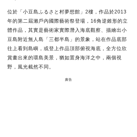
位於「小豆島ふるさと村夢想館」2樓，作品於2013
年的第二屆瀨戶內國際藝術祭登場，16角逆錐形的立
體作品，其實是藝術家實際潛入海底觀察、描繪出小
豆島附近無人島「三都半島」的景象，站在作品底部
往上看到島嶼，或登上作品頂部俯視海底，全方位欣
賞畫出來的環島美景，猶如置身海洋之中，兩個視
野，風光截然不同。
廣告