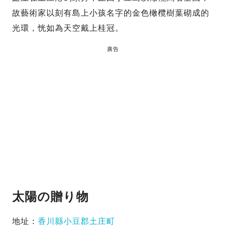
故藝術家以刻有島上小孩名字的金色橄欖樹葉砌成的
光環，恍如為天空戴上桂冠。
廣告
太陽の贈り物
地址：
香川縣小豆郡土庄町