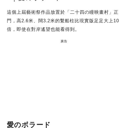
這個上屆藝術祭作品放置於「二十四の瞳映畫村」正
門，高2.6米、闊3.2米的繫船柱比現實版足足大上10
倍，即使在對岸遙望也能看得到。
廣告
愛のボラード