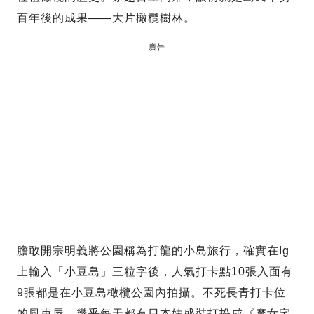
百年後的成果——大片橄欖樹林。
廣告
膽敢開宗明義將公園稱為打龍的小島旅行，確實在Ig
上輸入「小豆島」三粒字後，人氣打卡點10張入面有
9張都是在小豆島橄欖公園內拍攝。不死長青打卡位
的風車屋，幾乎每天都有日本妹盛裝打扮成《魔女宅