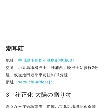
潮耳莊
地址：
香川縣小豆郡小豆島町神浦687
交通：小豆島橄欖巴士「神浦西」晚巴士站步行2分
鐘，或從池田港乘車前往約17分鐘
網址：
setouchi-artfest.jp
3｜崔正化 太陽の贈り物
矗立在土庄港碼頭旁，正因小豆島以橄欖聞名全國，