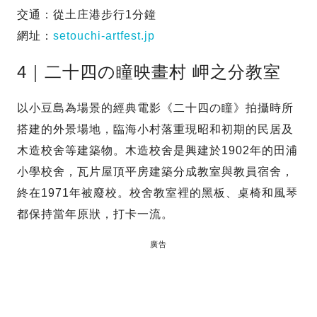
交通：從土庄港步行1分鐘
網址：
setouchi-artfest.jp
4｜二十四の瞳映畫村 岬之分教室
以小豆島為場景的經典電影《二十四の瞳》拍攝時所
搭建的外景場地，臨海小村落重現昭和初期的民居及
木造校舍等建築物。木造校舍是興建於1902年的田浦
小學校舍，瓦片屋頂平房建築分成教室與教員宿舍，
終在1971年被廢校。校舍教室裡的黑板、桌椅和風琴
都保持當年原狀，打卡一流。
廣告