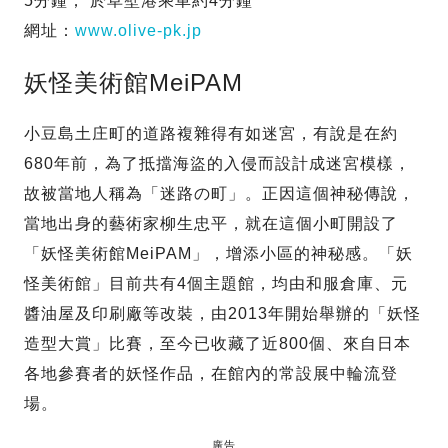
5分鐘； 於草壁港乘車約4分鐘
網址：
www.olive-pk.jp
妖怪美術館MeiPAM
小豆島土庄町的道路複雜得有如迷宮，有說是在約
680年前，為了抵擋海盜的入侵而設計成迷宮模樣，
故被當地人稱為「迷路の町」。正因這個神秘傳說，
當地出身的藝術家柳生忠平，就在這個小町開設了
「妖怪美術館MeiPAM」，增添小區的神秘感。「妖
怪美術館」目前共有4個主題館，均由和服倉庫、元
醬油屋及印刷廠等改裝，由2013年開始舉辦的「妖怪
造型大賞」比賽，至今已收藏了近800個、來自日本
各地參賽者的妖怪作品，在館內的常設展中輪流登
場。
廣告