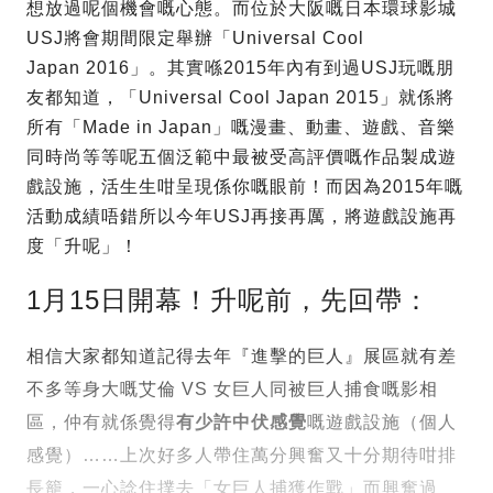
想放過呢個機會嘅心態。而位於大阪嘅日本環球影城
USJ將會期間限定舉辦「Universal Cool
Japan 2016」
。其實喺2015年內有到過USJ玩嘅朋
友都知道，「Universal Cool Japan 2015」就係將
所有「Made in Japan」嘅漫畫、動畫、遊戲、音樂
同時尚等等呢五個泛範中最被受高評價嘅作品製成遊
戲設施，活生生咁呈現係你嘅眼前！而因為2015年嘅
活動成績唔錯所以今年USJ再接再厲，將遊戲設施再
度「升呢」！
1月15日開幕！升呢前，先回帶：
相信大家都知道記得去年『進擊的巨人』展區就有差
不多等身大嘅艾倫 VS 女巨人同被巨人捕食嘅影相
區，仲有就係覺得
有少許中伏感覺
嘅遊戲設施（個人
感覺）……上次好多人帶住萬分興奮又十分期待咁排
長籠，一心諗住撲去「女巨人捕獲作戰」而興奮過