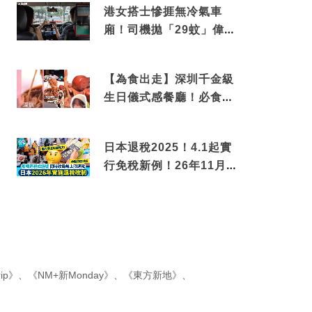
港女搭士慘捱無冷氣車
廂！司機拋「29蚊」偉論
揭驚人結局
【為食出走】深圳千金級
生日儀式感餐廳！必食失
傳香港名菜仙鶴神針＋黃
金松葉蟹斗
日本退稅2025！4.1起實
行免稅新例！26年11月
新制先付後退 即睇步
驟！
ip》
、
《NM+新Monday》
、
《東方新地》
、