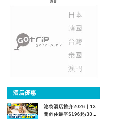
廣告
酒店優惠
池袋酒店推介2026｜13
間必住最平$196起/30秒
到車站/免費碳酸溫泉