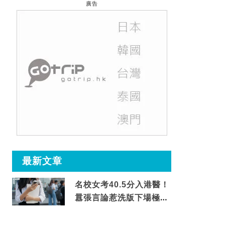
廣告
最新文章
名校女考40.5分入港醫！
囂張言論惹洗版下場極震
撼