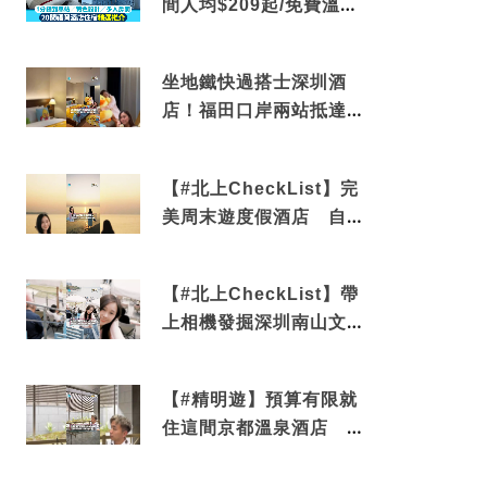
間人均$209起/免費溫泉/
近博多車站
坐地鐵快過搭士深圳酒
店！福田口岸兩站抵達
還有免費烘洗服務
【#北上CheckList】完
美周末遊度假酒店 自帶
電影院 必打卡深圳膠囊
列車
【#北上CheckList】帶
上相機發掘深圳南山文藝
角落 2天1夜住進海景套
房享受私人時光
【#精明遊】預算有限就
住這間京都溫泉酒店 車
站行5分鐘可達 必吃自助
早餐