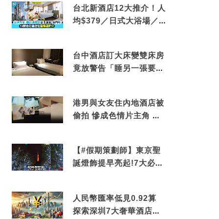
台北新酒店12大推介！人
均$379／日式大浴場／1
分鐘到捷運／米芝蓮推介
台中酒店訂大床變雙床房
竟放警告「睡另一張要加
錢」網民：好孤寒
港男與女友住內地酒店被
偷拍 慘成色情片主角 鏡
頭位置曝光 逾180間酒店
中招
【#假期策劃師】東京聖
誕燈飾提早亮起!7大必去
打卡點 快把路線收藏吧
人民幣匯率低見0.92算
探索深圳7大奢華酒店體