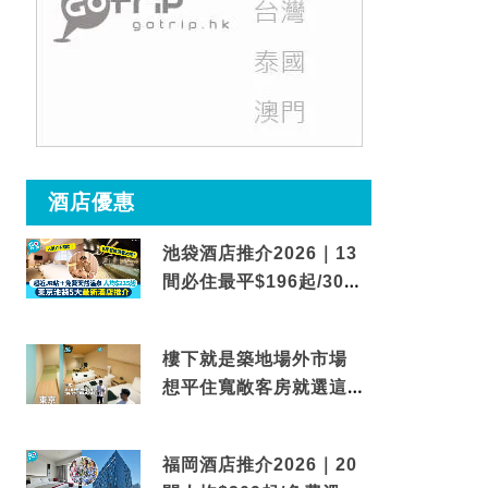
酒店優惠
池袋酒店推介2026｜13
間必住最平$196起/30秒
到車站/免費碳酸溫泉
樓下就是築地場外市場
想平住寬敞客房就選這間
東京酒店
福岡酒店推介2026｜20