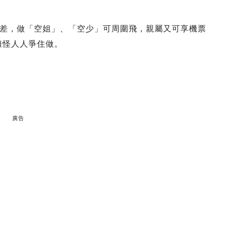
差，做「空姐」、「空少」可周圍飛，親屬又可享機票
難怪人人爭住做。
廣告