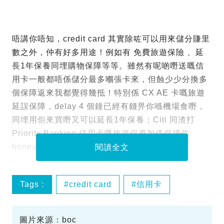
唔講你唔知，credit card 其實除咗可以用來儲分賺里
數之外，仲有好多用途！例如有 免費旅遊保險 、延
長1年保養同埋購物保障等等。雖然有呢啲嘢送嘅信
用卡一般都唔係儲分最多嗰張卡來，但蝕少少分換多
個保障返來我都覺得幾抵！特別係 CX AE 卡嘅旅遊
延誤保障，delay 4 個鐘已經有錢畀你喺機場食嘢，
同埋用佢來買嘢又可以延長1年保養；Citi 同渣打
Priority Banking 信用卡嘅旅遊保更加係保埋你
honey同仔女添！
閱讀全文
Tags :
credit card
信用卡
小斯
旅遊保險
圖片來源：boc