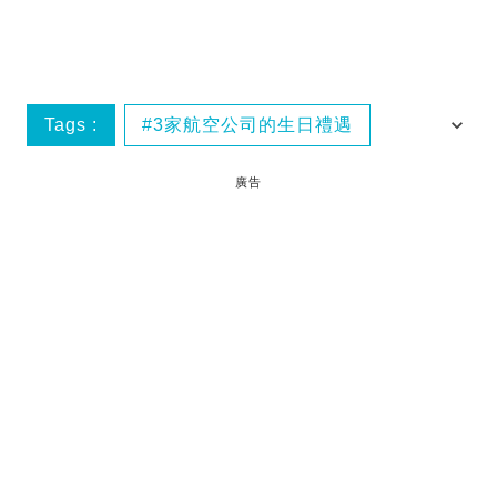
Tags :
3家航空公司的生日禮遇
國泰航空
港龍航空
生日優惠
廣告