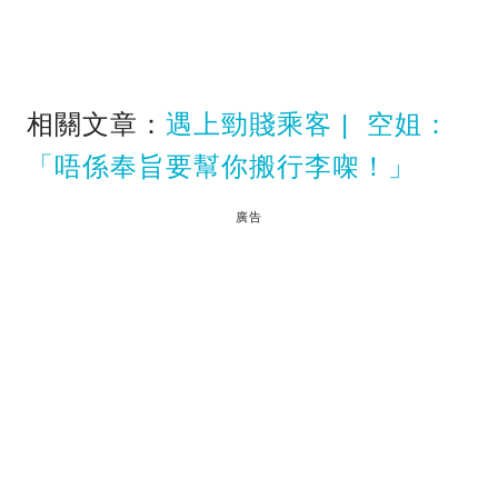
相關文章：
遇上勁賤乘客 | 空姐：
「唔係奉旨要幫你搬行李㗎！」
廣告