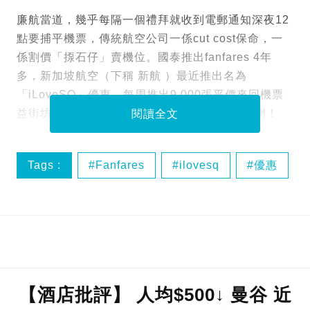
廉航當道，幾乎每隔一個禮拜就收到電郵通知深夜12
點要捕平機票，傳統航空公司一係cut cost保命，一
係割價「揼石仔」賣機位。國泰推出fanfares 4年
多，新加坡航空（下稱 新航 ）最近推出名為
「iLoveSQ」優惠，每周推出9,000張平價來回機票
益街坊，執平機票去旅行又多一個monitor list喇！
閱讀全文
Tags :
Fanfares
ilovesq
優惠
平飛
【酒店批評】 人均$500↓ 曼谷 近