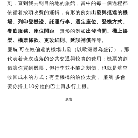
刻，直到我去到目的地的旅館，當中的每一個過程都
依循着按項收費的邏輯，有形的例如
出發與抵達的機
場、列印登機證、託運行李、選定座位、登機方式、
餐飲服務、座位間距
；無形的例如
出發時間、機上娛
樂、機票條款、更改細則、延誤補償
等等。
廉航 可在較偏遠的機場出發（以歐洲最為盛行），那
代表着班次疏落的公共交通與較貴的費用；機票的割
價讓你買到機票，但行李並不隨之割價，也就是航空
收回成本的方式；有登機橋的泊位太貴， 廉航 多會
要你搭上10分鐘的巴士再步行上機。
廣告