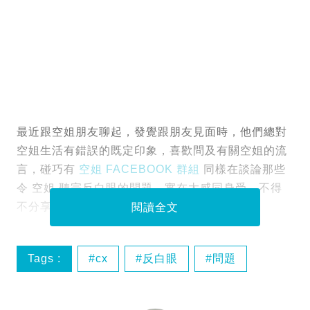
最近跟空姐朋友聊起，發覺跟朋友見面時，他們總對
空姐生活有錯誤的既定印象，喜歡問及有關空姐的流
言，碰巧有
空姐 FACEBOOK 群組
同樣在談論那些
令 空姐 聽完反白眼的問題，實在太感同身受，不得
不分享！
閱讀全文
Tags :
cx
反白眼
問題
流言