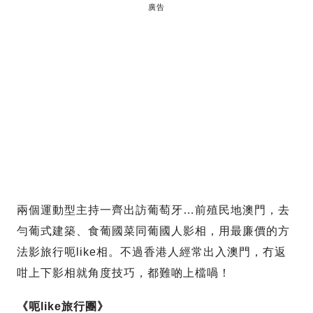
廣告
兩個運動型主持一齊出訪葡萄牙…前殖民地澳門，去
勻葡式建築、食葡國菜同葡國人影相，用最廉價的方
法影旅行呃like相。不過香港人經常出入澳門，冇返
咁上下影相就角度技巧，都難啲上檔喎！
《呃like旅行團》