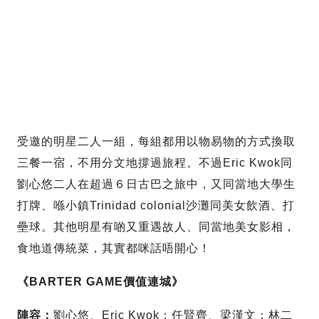
受邀的明星二人一組，每組都用以物易物的方式換取
三餐一宿，不用分文地撐過旅程。不過Eric Kwok同
劉心悠二人在超過６日古巴之旅中，又同當地大學生
打牌、喺小鎮Trinidad colonial沙灘同美女飲酒、打
壘球。其他明星有啲又重遇故人、同當地美女影相，
食地道傳統菜，其實都咪話唔開心！
《BARTER GAME價值連城》
陣容：
劉心悠、Eric Kwok；任賢齊、梁漢文；林二