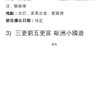
汶、駱振偉
地點：
古巴、茶馬古道、婆羅洲
節目播出日期：
待定
3) 三更窮五更富 歐洲小國遊
廣告