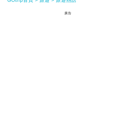
GOtrip首頁
旅遊
旅遊熱話
廣告
前幾年，曼谷爆出After you的蜜糖厚多士，搞到港台
掀起一陣旋風。上星期去當地一趟，卻發現流心厚多
士才是王道！開業才三個月的Cafe of Dessert
Enthusiasts（CODE）自創流心多士，在自製的竹炭