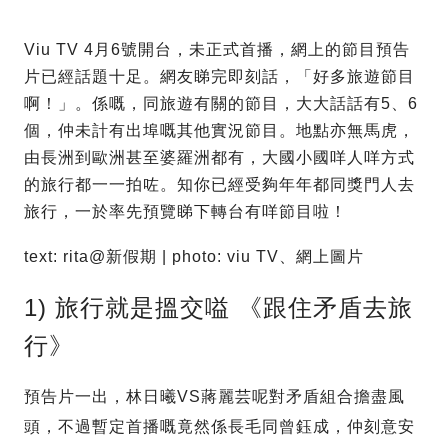
Viu TV 4月6號開台，未正式首播，網上的節目預告
片已經話題十足。網友睇完即刻話，「好多旅遊節目
啊！」。係嘅，同旅遊有關的節目，大大話話有5、6
個，仲未計有出埠嘅其他實況節目。
地點亦無馬虎，
由長洲到歐洲甚至婆羅洲都有，大國小國咩人咩方式
的旅行都一一拍咗。知你已經受夠年年都同獎門人去
旅行，一於率先預覽睇下轉台有咩節目啦！
text: rita@新假期 | photo: viu TV、網上圖片
1) 旅行就是搵交嗌 《跟住矛盾去旅
行》
預告片一出，林日曦VS蔣麗芸呢對矛盾組合擔盡風
頭，不過暫定首播嘅竟然係長毛同曾鈺成，仲刻意安