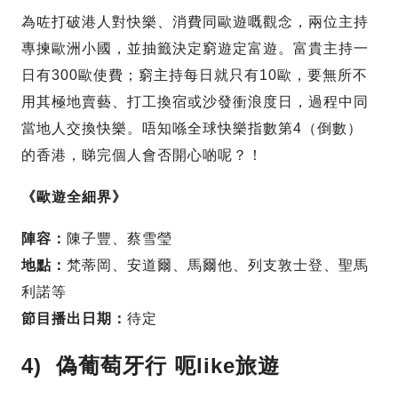
為咗打破港人對快樂、消費同歐遊嘅觀念，兩位主持
專揀歐洲小國，並抽籤決定窮遊定富遊。富貴主持一
日有300歐使費；窮主持每日就只有10歐，要無所不
用其極地賣藝、打工換宿或沙發衝浪度日，過程中同
當地人交換快樂。唔知喺全球快樂指數第4（倒數）
的香港，睇完個人會否開心啲呢？！
《歐遊全細界》
陣容：
陳子豐、蔡雪瑩
地點：
梵蒂岡、安道爾、馬爾他、列支敦士登、聖馬
利諾等
節目播出日期：
待定
4) 偽葡萄牙行
呃like旅遊