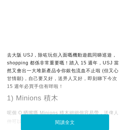
去大阪 USJ，除咗玩佢入面嘅機動遊戲同睇巡遊，
shopping 都係非常重要嘅！踏入 15 週年，USJ 當
然又會出一大堆新產品令你銀包流血不止啦 (但又心
甘情願)，自己要又好，送畀人又好，即刻睇下今次
15 週年必買手信有咩啦！
1) Minions 積木
呢個 O 晒嘴嘅 Minions 積木細細個容易帶，送俾人
仲可以大家一齊砌，最啱買嚟做手信！
閱讀全文