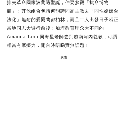
排去革命國家波蘭過聖誕，仲要參觀「抗命博物
館」；其他組合包括何韻詩同高主教去「同性婚姻合
法化」無耐的愛爾蘭都柏林，而且二人出發日子喺正
當地同志大遊行前後；加埋教育理念大不同的
Amanda Tann 同海星老師去到越南河內義教，可謂
相當有摩擦力，開台時唔睇實無話題！
廣告