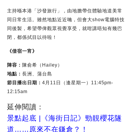
主持喺本港「沙發旅行」，由地膽帶住體驗地道美常
同日常生活。雖然地點近近哋，但會大show電腦特技
同後製，希望帶俾觀眾視覺享受，就咁講唔知有幾巴
閉，都係拭目以待啦！
《借宿一宵》
陣容：
陳俞希（Hailey）
地點：
長洲、蒲台島
節目播出日期：
4月11日（逢星期一）11:45pm-
12:15am
延伸閱讀：
景點起底 |《海街日記》勁靚櫻花隧
道……原來不在鎌倉？！