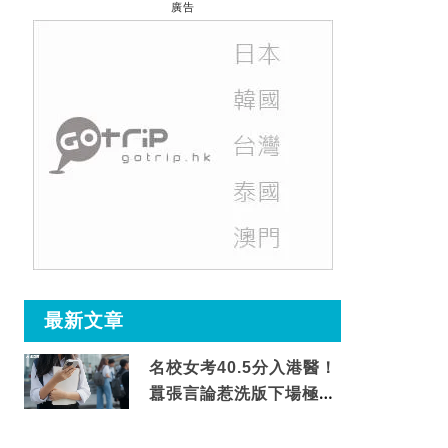
廣告
最新文章
名校女考40.5分入港醫！
囂張言論惹洗版下場極震
撼