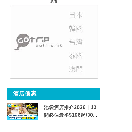
廣告
酒店優惠
池袋酒店推介2026｜13
間必住最平$196起/30秒
到車站/免費碳酸溫泉