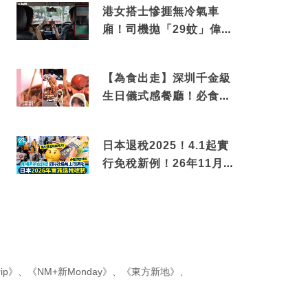
港女搭士慘捱無冷氣車
廂！司機拋「29蚊」偉論
揭驚人結局
【為食出走】深圳千金級
生日儀式感餐廳！必食失
傳香港名菜仙鶴神針＋黃
金松葉蟹斗
日本退稅2025！4.1起實
行免稅新例！26年11月
新制先付後退 即睇步
驟！
ip》
、
《NM+新Monday》
、
《東方新地》
、