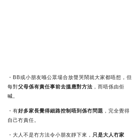
・BB或小朋友喺公眾場合放聲哭鬧就大家都唔想，但
每對
父母係有責任事前去搵應對方法
，而唔係由佢
喊。
・有
好多家長覺得細路控制唔到係冇問題
，完全覺得
自己冇責任。
・大人不是冇方法令小朋友靜下來，
只是大人冇家