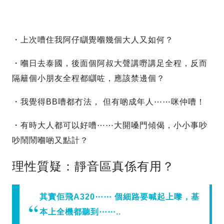
・上次嘈住我阿仔瞓覺嗰幾個大人又如何？
・嗰日去泰國，後面個阿叔大聲講嘢講足全程，反而
隔籬個小朋友全程都瞓咗，應該禁邊個？
・我覺得BB嘈都冇法， 但有啲成年人⋯⋯咪仲嘈！
・有時大人都可以好嘈⋯⋯大開嗓門傾偈，小小事吵
吵鬧鬧嗰啲又點計？
理性質疑：靜音區真係有用？
其實佢飛A320⋯⋯ 個細路要喊起上嚟，基
本上全機都聽到⋯⋯..