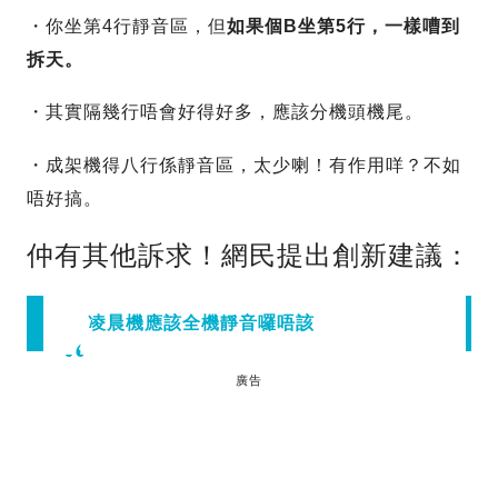
・你坐第4行靜音區，但
如果個B坐第5行，一樣嘈到
拆天。
・其實隔幾行唔會好得好多，應該分機頭機尾。
・成架機得八行係靜音區，太少喇！有作用咩？不如
唔好搞。
仲有其他訴求！網民提出創新建議：
凌晨機應該全機靜音囉唔該
廣告