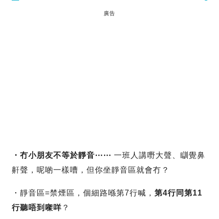
廣告
・冇小朋友不等於靜音⋯⋯
一班人講嘢大聲、瞓覺鼻
鼾聲，呢啲一樣嘈，但你坐靜音區就會冇？
・靜音區=禁煙區，個細路喺第7行喊，
第4行同第11
行聽唔到㗎咩
？