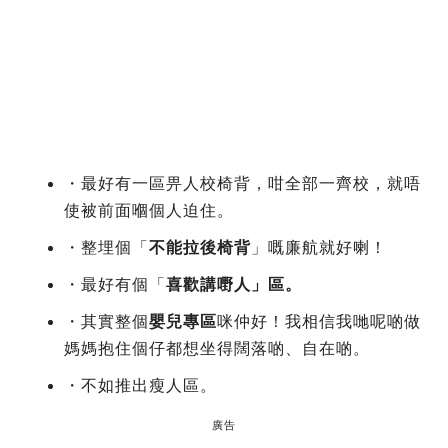
・最好有一區畀人校椅背，咁全部一齊校，就唔
使被前面嗰個人迫住。
・整埋個「
不能拉後椅背
」嘅廉航就好喇！
・最好有個「
喜歡講嘢人」區。
・其實整個
嬰兒專區
咪仲好！我相信我哋呢啲做
媽媽抱住個仔都想坐得闊落啲、自在啲。
・不如推出瘦人區。
廣告