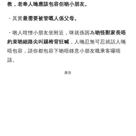
教，老奉人哋應該包容佢啲小朋友。
・其實
最需要被管嘅人係父母。
・啲人咁憎小朋友坐附近，咪就係因為
啲怪獸家長唔
約束啲細路尖叫踢椅背狂喊
，人哋忍無可忍就話人哋
唔包容，請你都包容下啲唔鍾意小朋友嘅乘客囉唔
該。
廣告