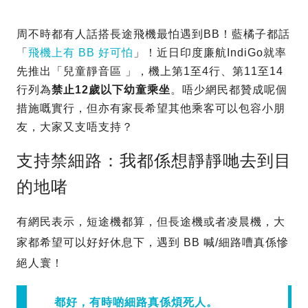
周不時都有人話搭長途飛機最怕遇到BB！藍橘子都話
「
飛機上有 BB 好可怕
」！近日印度廉航IndiGo就率
先推出「兒童靜音區 」，機上第1至4行、第11至14
行列為
禁止12歲以下幼童乘坐
。唔少網民都贊成呢個
措施嘅實行，但亦有家長希望其他乘客可以包容小朋
友，大家又支唔支持？
支持禁細路：我都係想靜靜哋去到目
的地啫
有網民表示，短途機都算，但長途機或者凌晨機，大
家都希望可以好好休息下，遇到 BB 喊/細路嘈真係慘
絕人寰！
都好，有時啲細路真係煩死人。