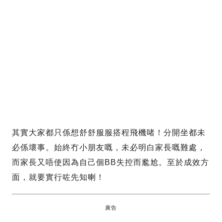
其實大家都只係想舒舒服服搭程飛機啫！分開坐都未
必係壞事。始終冇小朋友嘅，未必明白家長嘅難處，
而家長又唔使因為自己個BB失控而尷尬。至於成效方
面，就要實行咗先知喇！
廣告