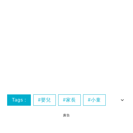
Tags :
嬰兒
家長
小童
廉航
廣告