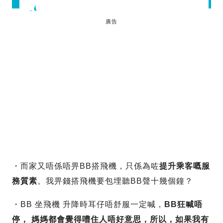
廣告
・而家又唔係唔畀BB搭飛機，只係為咗
提升乘客嘅服
務質素
。我畀錢搭飛機要包埋聽BB聲十幾個鐘？
・BB 坐飛機 升降時耳仔唔舒服一定喊，
BB狂喊唔
停， 媽媽都會覺得嘈住人唔好意思，所以，如果我有