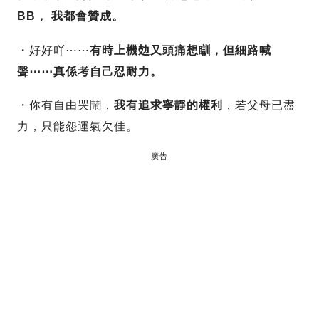
BB， 我都會贊成。
・好好吖⋯⋯
有時上機攰又頭痛想瞓，但細路喊
聲⋯⋯真係考自己忍耐力。
・你有自由哭鬧，
我有追求寧靜的權利
，若父母已盡
力，只能怨運氣欠佳。
廣告