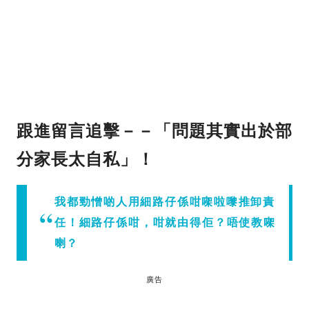
跟進留言追擊－－「問題其實出於部
分家長太自私」！
我都勁憎啲人用細路仔係咁㗎啦嚟推卸責
任！細路仔係咁，咁就由得佢？唔使教㗎
喇？
廣告