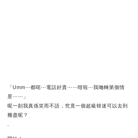
「Umm⋯都啱⋯電話好貴⋯⋯咁啦⋯我哋轉第個情
景⋯⋯」
呢一刻我真係笑而不語，究竟一個超級韓迷可以去到
幾盡呢？
.