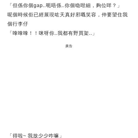
「但係你個gap..呃唔係..你個喼咁細，夠位咩？」
呢個時候佢已經展現咗天真好邪嘅笑容，仲要望住我
個行李仔
「嗱嗱嗱！！咪呀你..我都有野買架..」
廣告
「得啦~ 我放少少咋嘛」