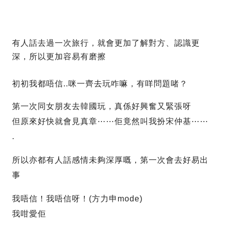
有人話去過一次旅行，就會更加了解對方、認識更
深，所以更加容易有磨擦
初初我都唔信..咪一齊去玩咋嘛，有咩問題啫？
第一次同女朋友去韓國玩，真係好興奮又緊張呀
但原來好快就會見真章⋯⋯佢竟然叫我扮宋仲基⋯⋯
.
所以亦都有人話感情未夠深厚嘅，第一次會去好易出
事
我唔信！我唔信呀！(方力申mode)
我咁愛佢