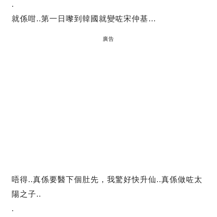
.
就係咁..第一日嚟到韓國就變咗宋仲基…
廣告
唔得..真係要醫下個肚先，我驚好快升仙..真係做咗太
陽之子..
.