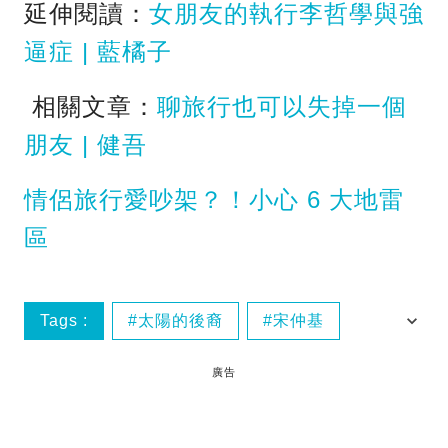
延伸閱讀：
女朋友的執行李哲學與強
逼症 | 藍橘子
相關文章：
聊旅行也可以失掉一個
朋友 | 健吾
情侶旅行愛吵架？！小心 6 大地雷
區
Tags :
太陽的後裔
宋仲基
旅遊態度
韓劇
廣告