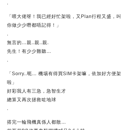
.
「喂大佬呀！我已經好忙架啦，又Plan行程又盛，叫
你做少少嘢都唔記得！」
.
無言的…親..親..親.
先生！有少少難聽…
.
「Sorry..呃… 機埸有得買SIM卡架嘛，依加好方便架
啦」
好彩我人有三急，急智生才
總算又再次拯救咗地球
.
搭完一輪飛機真係人都散…