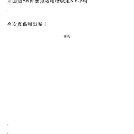
前面個BB仲要鬼殺咁嘈喊足3.6小時
.
今次真係喊出嚟！
廣告
.
.