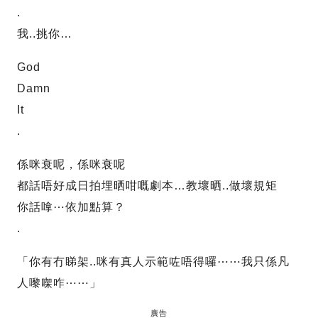
.
我..挑你…
God
Damn
It
.
係咪衰呢，係咪衰呢
都話唔好成日拍埋晒咁嘅劇本…教壞晒..做壞規矩
你話嗱⋯依加點算？
.
「你有冇睇架..咪有真人示範咗唔得囉⋯⋯我只係凡
人嚟㗎咋⋯⋯」
廣告