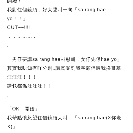
開始！
我對住個鏡頭，好大聲叫一句「sa rang hae
yo！！」
CUT~~!!!!
……………..
.
「男仔要講sa rang hae사랑해，女仔先係hae yo」
其實我唔知有咩分別..講真呢刻我寧願佢叫我扮哥基
汪汪汪！！！
講乜都係汪汪汪！！
.
「OK！開始」
我帶點憤怒望住個鏡頭大叫：「sa rang hae(X你老
X)」