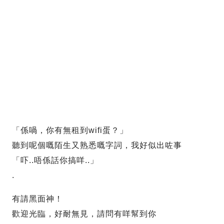
「係喎，你有無租到wifi蛋？」
聽到呢個嘅陌生又熟悉嘅字詞，我好似出咗事
「吓..唔係話你搞咩..」
.
有請黑面神！
歡迎光臨，好耐無見，請問有咩幫到你