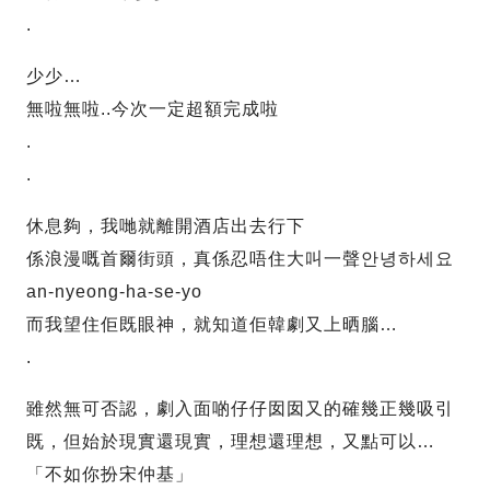
.
少少…
無啦無啦..今次一定超額完成啦
.
.
休息夠，我哋就離開酒店出去行下
係浪漫嘅首爾街頭，真係忍唔住大叫一聲안녕하세요
an-nyeong-ha-se-yo
而我望住佢既眼神，就知道佢韓劇又上晒腦…
.
雖然無可否認，劇入面啲仔仔囡囡又的確幾正幾吸引
既，但始於現實還現實，理想還理想，又點可以…
「不如你扮宋仲基」