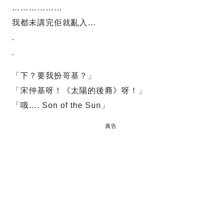
………………
我都未講完佢就亂入…
.
.
「下？要我扮哥基？」
「宋仲基呀！《太陽的後裔》呀！」
「哦…. Son of the Sun」
廣告