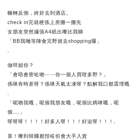
輾轉反側，終於去到酒店。
check in完就梗係上房攤一攤先
女朋友突然攞張A4紙出嚟比我睇
「BB我哋等陣食完野就去shopping囉」
.
做咩姐你？
「會唔會密咗啲⋯⋯你一個人買咁多野？」
係咪有時差呀？係咪天氣太凍呀？點解我口都震埋嘅
.
「呢啲我嘅，呢個我朋友嘅，呢個比媽咪嘅，呢
個….」
呀呀呀！！！！好多人呀！！！好迫呀！！！.
算！嚟到韓國都預咗佢會大手入貨