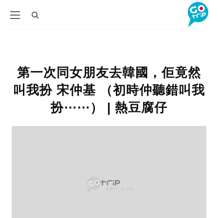
第一次同女朋友去韓國，佢竟然
叫我扮 宋仲基 （初時仲聽錯叫我
扮⋯⋯） | 熱豆腐仔