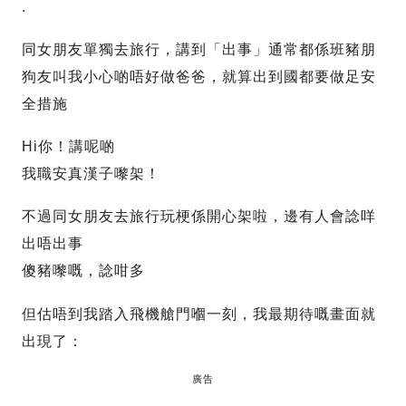
.
同女朋友單獨去旅行，講到「出事」通常都係班豬朋
狗友叫我小心啲唔好做爸爸，就算出到國都要做足安
全措施
Hi你！講呢啲
我職安真漢子嚟架！
不過同女朋友去旅行玩梗係開心架啦，邊有人會諗咩
出唔出事
傻豬嚟嘅，諗咁多
但估唔到我踏入飛機艙門嗰一刻，我最期待嘅畫面就
出現了：
廣告