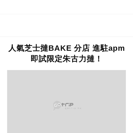
華川冰釣
農曆新年
人氣芝士撻BAKE 分店 進駐apm
即試限定朱古力撻！