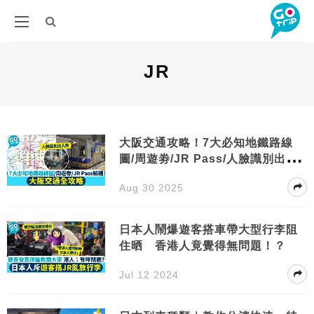
JR
大阪交通攻略！7大必知地鐵路線
圖/周遊劵/JR Pass/人臉識別出入
閘大解構
Aug 30 2025
日本人鬧爆遊客搭車帶大型行李阻
住晒 香港人竟覺得無問題！？
Jul 12 2024