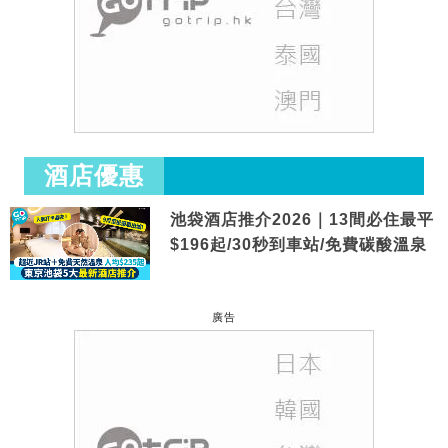
酒店優惠
池袋酒店推介2026｜13間必住最平
$196起/30秒到車站/免費碳酸溫泉
廣告