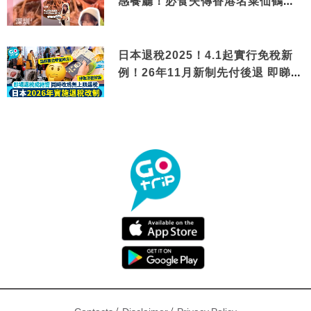
感餐廳！必食失傳香港名菜仙鶴神
針＋黃金松葉蟹斗
日本退稅2025！4.1起實行免稅新
例！26年11月新制先付後退 即睇步
驟！