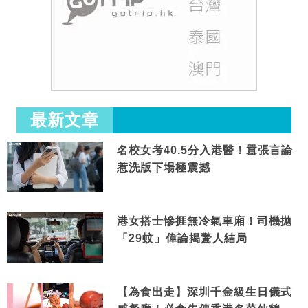
最新文章
名校女考40.5分入港醫！囂張言論
惹洗版下場極震撼
港女搭士慘捱無冷氣車廂！司機拋
「29蚊」偉論揭驚人結局
【為食出走】深圳千金級生日儀式