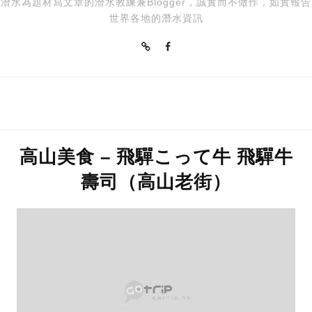
潛水為題材寫文章的潛水教練兼Blogger，誠實而不做作，如實報告
世界各地的潛水資訊
高山美食 – 飛驒こって牛 飛驒牛
壽司（高山老街）