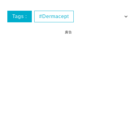
Tags :
Dermacept
Dermacept by Dr. Zein Obagi
廣告
眼部護理
眼霜