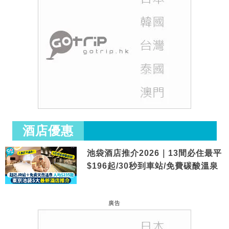
酒店優惠
池袋酒店推介2026｜13間必住最平
$196起/30秒到車站/免費碳酸溫泉
廣告