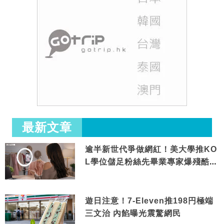
最新文章
逾半新世代爭做網紅！美大學推KO
L學位儲足粉絲先畢業專家爆殘酷現
實
遊日注意！7-Eleven推198円極端
三文治 內餡曝光震驚網民