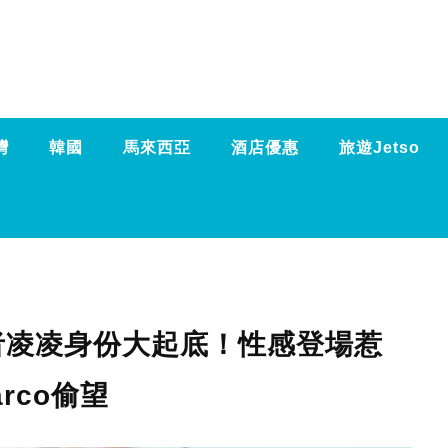
灣
韓國
馬來西亞
酒店優惠
旅遊Jetso
者凌凌身份大起底！性感登場惹
arco偷望