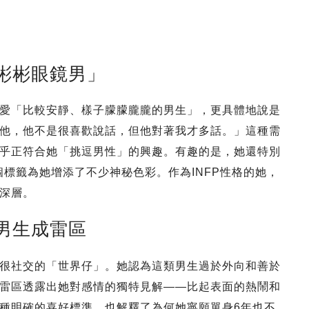
彬彬眼鏡男」
愛「比較安靜、樣子朦朦朧朧的男生」，更具體地說是
他，他不是很喜歡說話，但他對著我才多話。」這種需
乎正符合她「挑逗男性」的興趣。有趣的是，她還特別
」，這個標籤為她增添了不少神秘色彩。作為INFP性格的她，
深層。
男生成雷區
很社交的「世界仔」。她認為這類男生過於外向和善於
雷區透露出她對感情的獨特見解——比起表面的熱鬧和
種明確的喜好標準，也解釋了為何她寧願單身6年也不