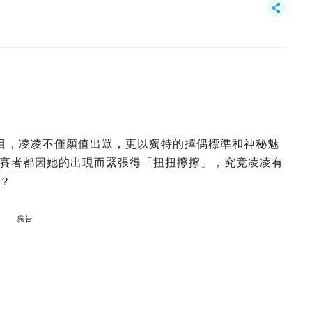
節目，凌凌不僅顏值出眾，更以獨特的擇偶標準和神秘魅
賽者都因她的出現而緊張得「扭扭擰擰」，究竟凌凌有
？
廣告