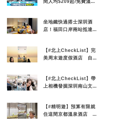
間人均$209起/免費溫泉/
近博多車站
坐地鐵快過搭士深圳酒
店！福田口岸兩站抵達
還有免費烘洗服務
【#北上CheckList】完
美周末遊度假酒店 自帶
電影院 必打卡深圳膠囊
列車
【#北上CheckList】帶
上相機發掘深圳南山文藝
角落 2天1夜住進海景套
房享受私人時光
【#精明遊】預算有限就
住這間京都溫泉酒店 車
站行5分鐘可達 必吃自助
早餐