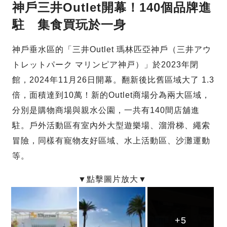
神戶三井Outlet開幕！140個品牌進
駐 集食買玩於一身
神戶垂水區的「三井Outlet 瑪林匹亞神戶（三井アウ
トレットパーク マリンピア神戸）」於2023年閉
館，2024年11月26日開幕。翻新後比舊區域大了 1.3
倍，面積達到10萬！新的Outlet商場分為兩大區域，
分別是購物商場與親水公園，一共有140間店舖進
駐。戶外活動區有室內外大型遊樂場、溜滑梯、繩索
冒險，同樣有寵物友好區域、水上活動區、沙灘運動
等。
+5
+5
+5