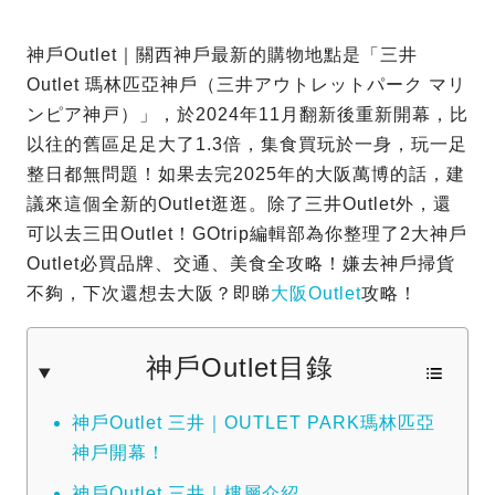
神戶Outlet｜關西神戶最新的購物地點是「三井
Outlet 瑪林匹亞神戶（三井アウトレットパーク マリ
ンピア神戸）」，於2024年11月翻新後重新開幕，比
以往的舊區足足大了1.3倍，集食買玩於一身，玩一足
整日都無問題！如果去完2025年的大阪萬博的話，建
議來這個全新的Outlet逛逛。除了三井Outlet外，還
可以去三田Outlet！GOtrip編輯部為你整理了2大神戶
Outlet必買品牌、交通、美食全攻略！嫌去神戶掃貨
不夠，下次還想去大阪？即睇
大阪Outlet
攻略！
神戶Outlet目錄
神戶Outlet 三井｜OUTLET PARK瑪林匹亞
神戶開幕！
神戶Outlet 三井｜樓層介紹