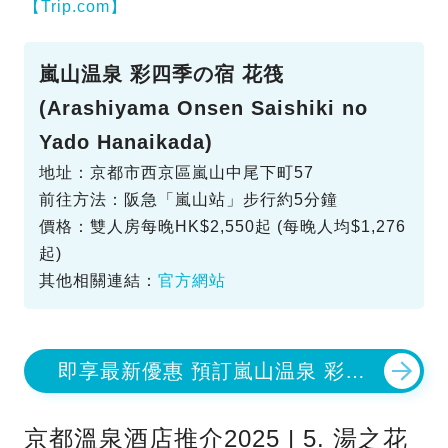
【Trip.com】
嵐山温泉 彩四季の宿 花筏
(Arashiyama Onsen Saishiki no
Yado Hanaikada)
地址：京都市西京區嵐山中尾下町57
前往方法：阪急「嵐山站」步行約5分鐘
價格：雙人房每晚HK$2,550起 (每晚人均$1,276
起)
其他相關連結：
官方網站
即享最新優惠 預訂嵐山温泉 彩四
季の宿
京都溫泉酒店推介2025 | 5. 湯之花