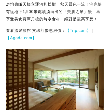
房均俯瞰天橋立運河和松樹，秋天景色一流！泡完擁
有從地下1,500米處噴湧而出的「美肌之泉」後，再
享受美食寶庫丹後的時令食材，絕對是最高享受！
查看溫泉旅館 文珠莊優惠房價：
【Trip.com】
｜
【Agoda.com】