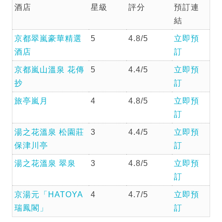
酒店
星級
評分
預訂連
結
京都翠嵐豪華精選
5
4.8/5
立即預
酒店
訂
京都嵐山溫泉 花傳
5
4.4/5
立即預
抄
訂
旅亭嵐月
4
4.8/5
立即預
訂
湯之花溫泉 松園莊
3
4.4/5
立即預
保津川亭
訂
湯之花溫泉 翠泉
3
4.8/5
立即預
訂
京湯元「HATOYA
4
4.7/5
立即預
瑞鳳閣」
訂