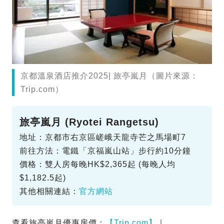
京都溫泉酒店推介2025| 旅亭嵐月（圖片來源：
Trip.com）
旅亭嵐月 (Ryotei Rangetsu)
地址：京都市右京區嵯峨天龍寺芒之馬場町7
前往方法：電鐵「京福嵐山站」步行約10分鐘
價格：雙人房每晚HK$2,365起 (每晚人均
$1,182.5起)
其他相關連結：
官方網站
查看旅亭嵐月優惠房價：
【Trip.com】
｜