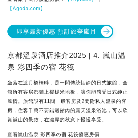
【Agoda.com】
即享最新優惠 預訂旅亭嵐月
京都溫泉酒店推介2025 | 4. 嵐山温
泉 彩四季の宿 花筏
坐落在渡月橋橋畔，是一間傳統恬靜的日式旅館，全
館所有客房都鋪上榻榻米地板，讓你能感受日式純正
風情。旅館設有11間一般客房及2間附私人溫泉的客
房，住客千萬不要錯過館內的露天溫泉浴池，可以欣
賞嵐山的景致，在濃厚的秋意下慢慢享受。
查看嵐山温泉 彩四季の宿 花筏優惠房價：