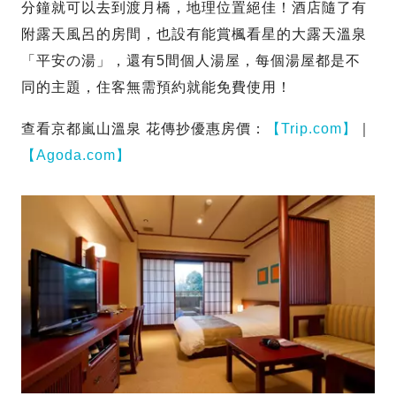
分鐘就可以去到渡月橋，地理位置絕佳！酒店隨了有
附露天風呂的房間，也設有能賞楓看星的大露天溫泉
「平安の湯」，還有5間個人湯屋，每個湯屋都是不
同的主題，住客無需預約就能免費使用！
查看京都嵐山溫泉 花傳抄優惠房價：
【Trip.com】
｜
【Agoda.com】