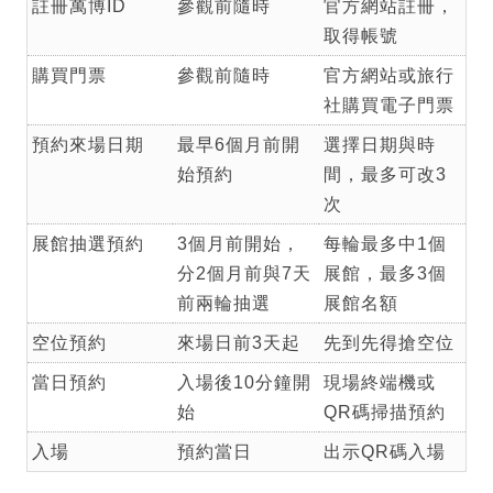
註冊萬博ID
參觀前隨時
官方網站註冊，
取得帳號
購買門票
參觀前隨時
官方網站或旅行
社購買電子門票
預約來場日期
最早6個月前開
選擇日期與時
始預約
間，最多可改3
次
展館抽選預約
3個月前開始，
每輪最多中1個
分2個月前與7天
展館，最多3個
前兩輪抽選
展館名額
空位預約
來場日前3天起
先到先得搶空位
當日預約
入場後10分鐘開
現場終端機或
始
QR碼掃描預約
入場
預約當日
出示QR碼入場