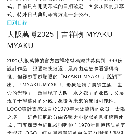
式。目前只有開閉幕式的日期確定，各參加國的展幕
式、特殊日式典則等官方進一步公布。
回到目錄
大阪萬博2025｜吉祥物 MYAKU-
MYAKU
2025大阪萬博的官方吉祥物徵稿總共募集到1898份
設計作品，經過精挑細選，最終由這隻乍看覺得奇
怪、但卻越看越順眼的「MYAKU-MYAKU」脫穎而
出。「MYAKU-MYAKU」形象延續了展覽主題「生
命的光輝」，既呈現了大阪「水之都」的象徵，又展
現了千變萬化的外貌，象徵著未來的無限可能性。
LOGO設計靈感源自於1970年大阪萬博的象徵「太陽
之塔」。紅色細胞部分由各種大小形狀的圓和橢圓組
成，而五顆藍色細胞核則延伸自1970年世博標誌的五
瓣櫻花LOGO，紅色圓圈環繞的白色部分則讓人聯想