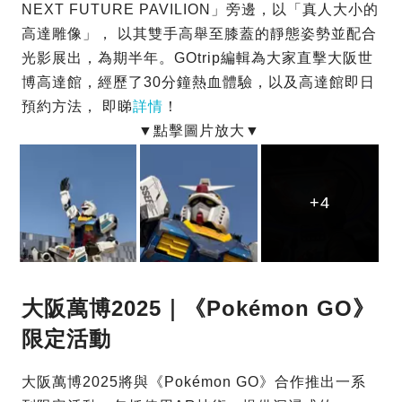
NEXT FUTURE PAVILION」旁邊，以「真人大小的
高達雕像」， 以其雙手高舉至膝蓋的靜態姿勢並配合
光影展出，為期半年。GOtrip編輯為大家直擊大阪世
博高達館，經歷了30分鐘熱血體驗，以及高達館即日
預約方法， 即睇
詳情
！
+4
+4
+4
大阪萬博2025｜《Pokémon GO》
限定活動
大阪萬博2025將與《Pokémon GO》合作推出一系