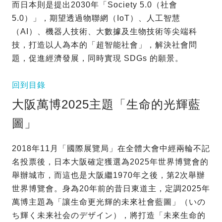
而日本則是提出2030年「Society 5.0（社會
5.0）」，期望透過物聯網（IoT）、人工智慧
（AI）、機器人技術、大數據及生物技術等尖端科
技，打造以人為本的「超智能社會」，解決社會問
題，促進經濟發展，同時實現 SDGs 的願景。
回到目錄
大阪萬博2025主題「生命的光輝藍
圖」
2018年11月「國際展覽局」在全體大會中經兩輪不記
名投票後，日本大阪確定獲選為2025年世界博覽會的
舉辦城市，而這也是大阪繼1970年之後，第2次舉辦
世界博覽會。身為20年前的昔日東道主，定調2025年
萬博主題為「讓生命更光輝的未來社會藍圖」（いの
ち輝く未来社会のデザイン），將打造「未來生命的