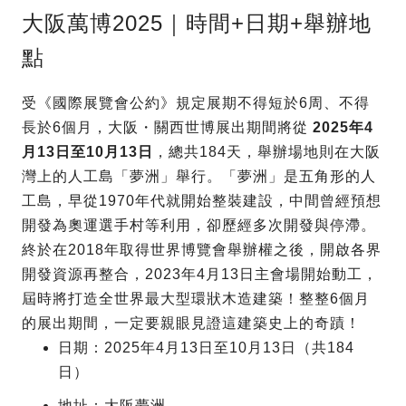
大阪萬博2025｜時間+日期+舉辦地
點
受《國際展覽會公約》規定展期不得短於6周、不得
長於6個月，大阪・關西世博展出期間將從
2025年4
月13日至10月13日
，總共184天，舉辦場地則在大阪
灣上的人工島「夢洲」舉行。「夢洲」是五角形的人
工島，早從1970年代就開始整裝建設，中間曾經預想
開發為奧運選手村等利用，卻歷經多次開發與停滯。
終於在2018年取得世界博覽會舉辦權之後，開啟各界
開發資源再整合，2023年4月13日主會場開始動工，
屆時將打造全世界最大型環狀木造建築！整整6個月
的展出期間，一定要親眼見證這建築史上的奇蹟！
日期：2025年4月13日至10月13日（共184
日）
地址：大阪夢洲