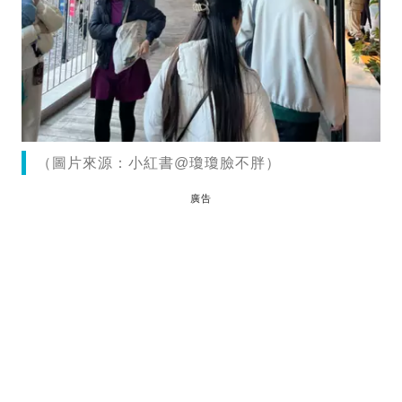
（圖片來源：小紅書@瓊瓊臉不胖）
廣告