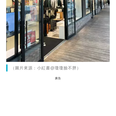
（圖片來源：小紅書@瓊瓊臉不胖）
廣告