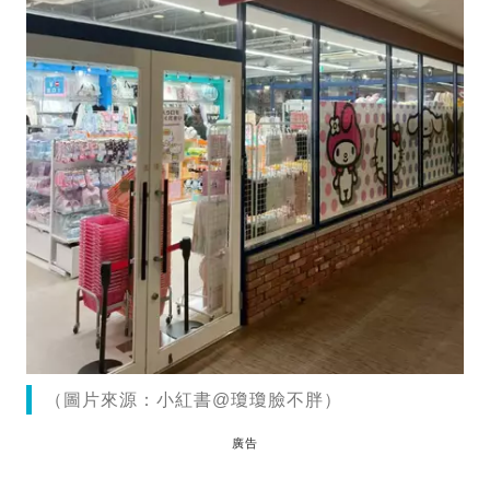
（圖片來源：小紅書@瓊瓊臉不胖）
廣告