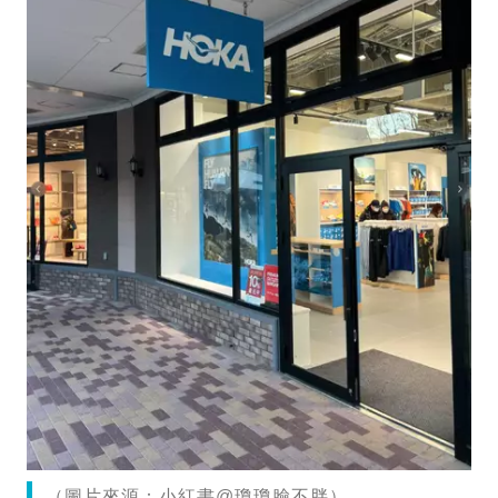
（圖片來源：小紅書@瓊瓊臉不胖）