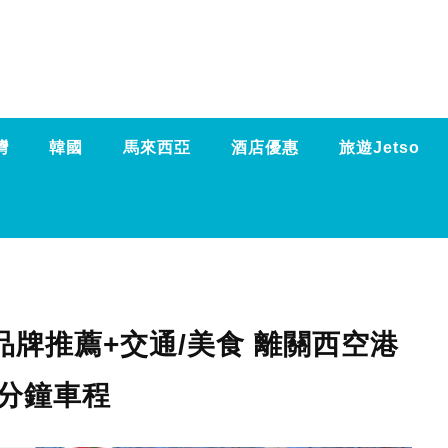
灣
韓國
馬來西亞
酒店優惠
旅遊Jetso
買品牌推薦+交通/美食 離關西空港
0分鐘車程