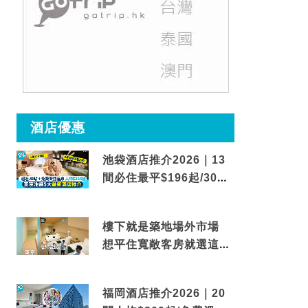
酒店優惠
池袋酒店推介2026｜13
間必住最平$196起/30秒
到車站/免費碳酸溫泉
樓下就是築地場外市場
想平住寬敞客房就選這間
東京酒店
福岡酒店推介2026｜20