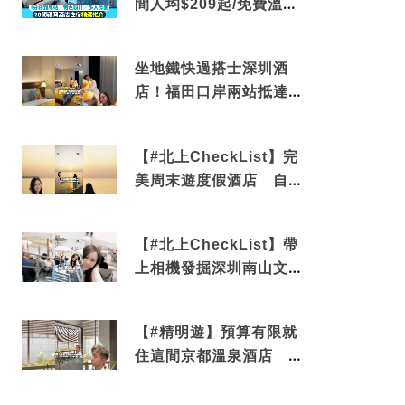
間人均$209起/免費溫泉/
近博多車站
坐地鐵快過搭士深圳酒
店！福田口岸兩站抵達
還有免費烘洗服務
【#北上CheckList】完
美周末遊度假酒店 自帶
電影院 必打卡深圳膠囊
列車
【#北上CheckList】帶
上相機發掘深圳南山文藝
角落 2天1夜住進海景套
房享受私人時光
【#精明遊】預算有限就
住這間京都溫泉酒店 車
站行5分鐘可達 必吃自助
早餐