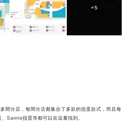
+5
+5
+5
日本有多間分店，每間分店都集合了多款的扭蛋款式，而且每
蛋、Sanrio扭蛋等都可以在這裏找到。