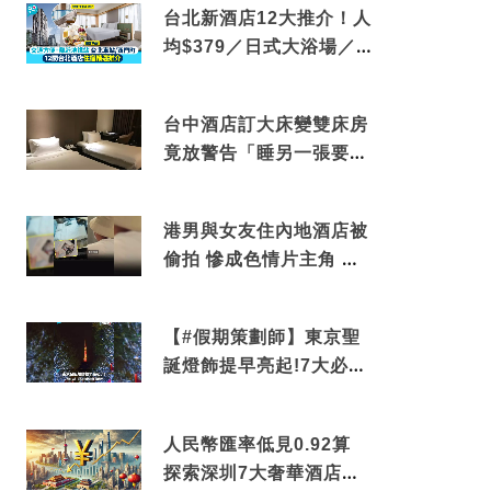
台北新酒店12大推介！人
均$379／日式大浴場／1
分鐘到捷運／米芝蓮推介
台中酒店訂大床變雙床房
竟放警告「睡另一張要加
錢」網民：好孤寒
港男與女友住內地酒店被
偷拍 慘成色情片主角 鏡
頭位置曝光 逾180間酒店
中招
【#假期策劃師】東京聖
誕燈飾提早亮起!7大必去
打卡點 快把路線收藏吧
人民幣匯率低見0.92算
探索深圳7大奢華酒店體