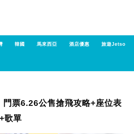
灣
韓國
馬來西亞
酒店優惠
旅遊Jetso
｜門票6.26公售搶飛攻略+座位表
+歌單