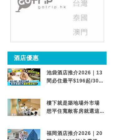
酒店優惠
池袋酒店推介2026｜13
間必住最平$196起/30秒
到車站/免費碳酸溫泉
樓下就是築地場外市場
想平住寬敞客房就選這間
東京酒店
福岡酒店推介2026｜20