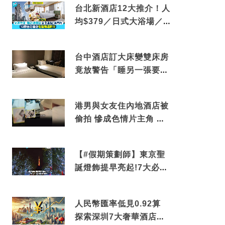
台北新酒店12大推介！人
均$379／日式大浴場／1
分鐘到捷運／米芝蓮推介
台中酒店訂大床變雙床房
竟放警告「睡另一張要加
錢」網民：好孤寒
港男與女友住內地酒店被
偷拍 慘成色情片主角 鏡
頭位置曝光 逾180間酒店
中招
【#假期策劃師】東京聖
誕燈飾提早亮起!7大必去
打卡點 快把路線收藏吧
人民幣匯率低見0.92算
探索深圳7大奢華酒店體