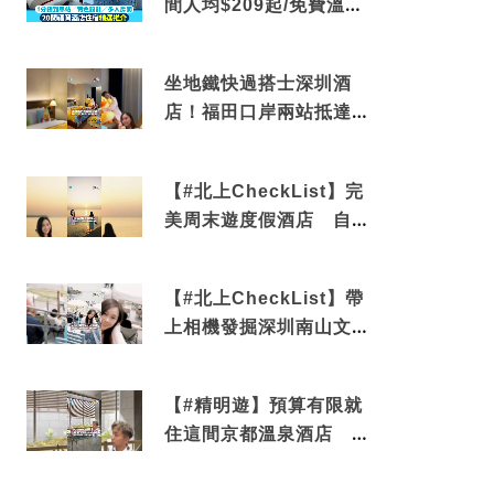
間人均$209起/免費溫泉/
近博多車站
坐地鐵快過搭士深圳酒
店！福田口岸兩站抵達
還有免費烘洗服務
【#北上CheckList】完
美周末遊度假酒店 自帶
電影院 必打卡深圳膠囊
列車
【#北上CheckList】帶
上相機發掘深圳南山文藝
角落 2天1夜住進海景套
房享受私人時光
【#精明遊】預算有限就
住這間京都溫泉酒店 車
站行5分鐘可達 必吃自助
早餐